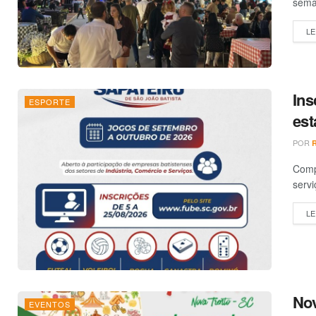
sema
LE
Ins
ESPORTE
est
POR
Compe
servi
LE
Nov
EVENTOS