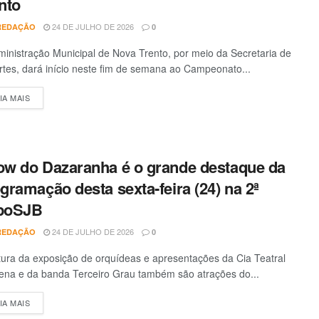
nto
24 DE JULHO DE 2026
REDAÇÃO
0
inistração Municipal de Nova Trento, por meio da Secretaria de
tes, dará início neste fim de semana ao Campeonato...
IA MAIS
DETAILS
w do Dazaranha é o grande destaque da
gramação desta sexta-feira (24) na 2ª
poSJB
24 DE JULHO DE 2026
REDAÇÃO
0
ura da exposição de orquídeas e apresentações da Cia Teatral
na e da banda Terceiro Grau também são atrações do...
IA MAIS
DETAILS