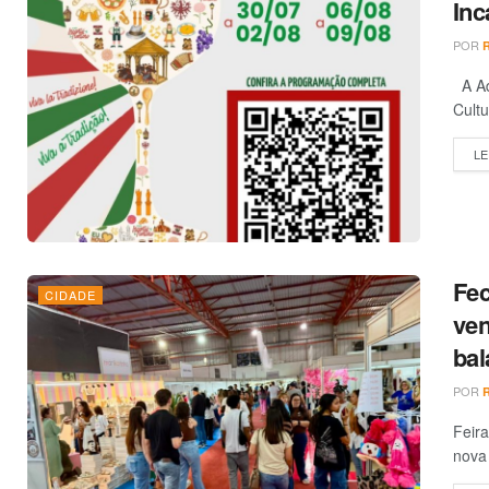
Inc
POR
A Ad
Cultu
LE
Fec
CIDADE
ven
bal
POR
Feira
nova 