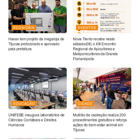
ECONOMIA
EVENTOS
Havan tem projeto da megaloja de
Nova Trento recebe neste
Tijucas protocolado e aprovado
sábado(08) o XIII Encontro
pela prefeitura
Regional de Apicultores e
Meliponicultores da Grande
Florianópolis
EDUCAÇÃO
CIDADE
UNIFEBE inaugura laboratórios de
Mutirão de castração realiza 200
Ciências Contábeis e Direitos
procedimentos gratuitos e reforça
Humanos
ações do bem-estar animal em
Tijucas