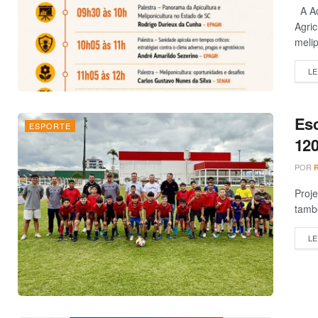
A Ad
Agric
melip
LE
Esc
ESPORTE
120
POR
Proje
també
LE