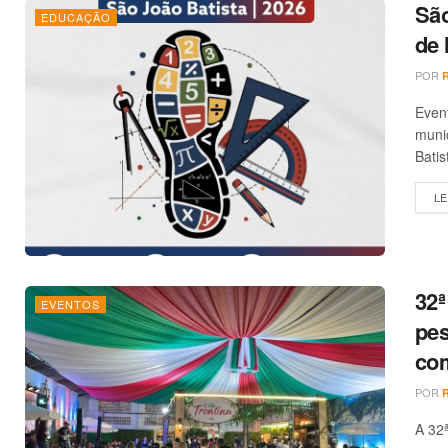
São
EDUCAÇÃO
de 
POR
Event
munic
Batist
LE
32ª
EVENTOS
pes
co
POR
A 32ª