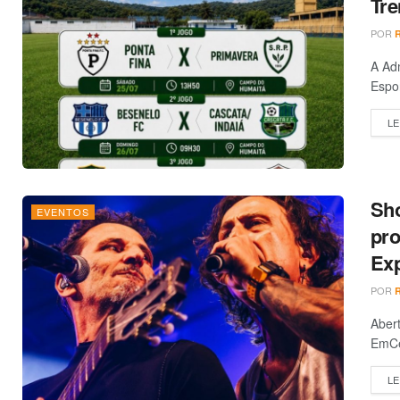
Tre
POR
A Adm
Espor
LE
Sho
EVENTOS
pro
Ex
POR
Abert
EmCe
LE