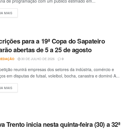
na de programação com um público estimado em...
IA MAIS
DETAILS
crições para a 19ª Copa do Sapateiro
arão abertas de 5 a 25 de agosto
30 DE JULHO DE 2026
REDAÇÃO
0
tição reunirá empresas dos setores da indústria, comércio e
ços em disputas de futsal, voleibol, bocha, canastra e dominó A...
IA MAIS
DETAILS
a Trento inicia nesta quinta-feira (30) a 32ª