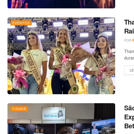
Tha
EVENTOS
Rai
POR
Thamy
duran
LE
São
CIDADE
Exp
Bet