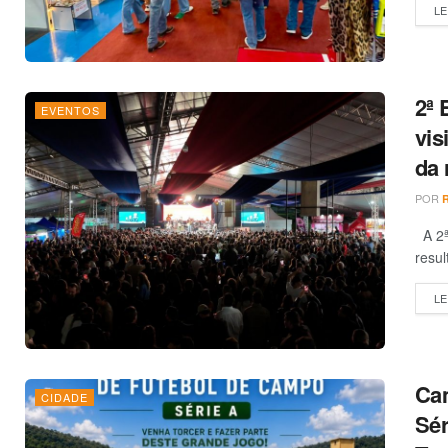
LE
2ª 
EVENTOS
vis
da 
POR
A 2ª
resul
LE
Cam
CIDADE
Sér