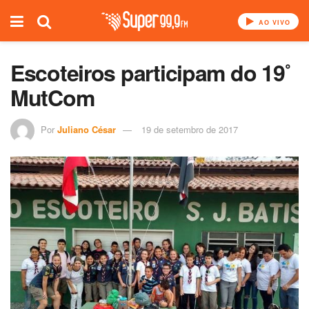
AO VIVO
Escoteiros participam do 19˚
MutCom
Por
Juliano César
19 de setembro de 2017