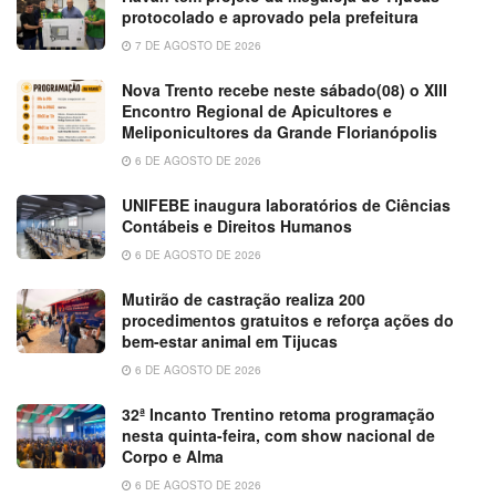
protocolado e aprovado pela prefeitura
7 DE AGOSTO DE 2026
Nova Trento recebe neste sábado(08) o XIII
Encontro Regional de Apicultores e
Meliponicultores da Grande Florianópolis
6 DE AGOSTO DE 2026
UNIFEBE inaugura laboratórios de Ciências
Contábeis e Direitos Humanos
6 DE AGOSTO DE 2026
Mutirão de castração realiza 200
procedimentos gratuitos e reforça ações do
bem-estar animal em Tijucas
6 DE AGOSTO DE 2026
32ª Incanto Trentino retoma programação
nesta quinta-feira, com show nacional de
Corpo e Alma
6 DE AGOSTO DE 2026