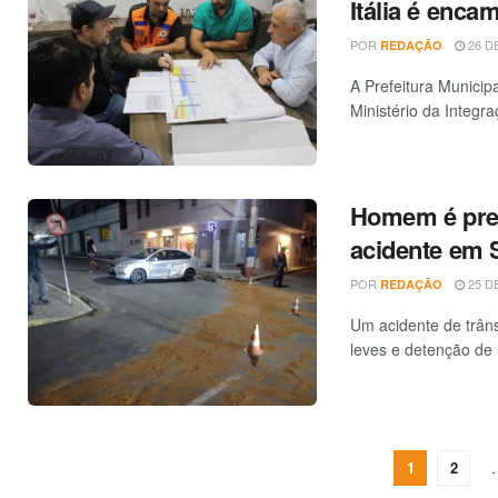
Itália é enc
POR
26 DE
REDAÇÃO
A Prefeitura Municip
Ministério da Integr
Homem é pres
acidente em 
POR
25 DE
REDAÇÃO
Um acidente de trâns
leves e detenção de 
1
2