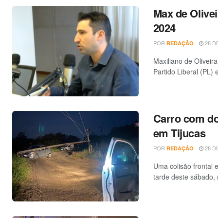
Max de Olivei
2024
POR
28 DE
REDAÇÃO
Maxiliano de Oliveir
Partido Liberal (PL) e
Carro com do
em Tijucas
POR
28 DE
REDAÇÃO
Uma colisão frontal 
tarde deste sábado, 