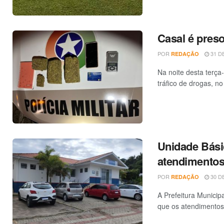
Casal é preso
POR
31 DE
REDAÇÃO
Na noite desta terça-
tráfico de drogas, no 
Unidade Bási
atendimentos
POR
30 DE
REDAÇÃO
A Prefeitura Municip
que os atendimentos 