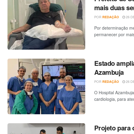
mais duas s
POR
26 DE
REDAÇÃO
Por determinação méd
permanecer por mais 
Estado amplia
Azambuja
POR
26 DE
REDAÇÃO
O Hospital Azambuja,
cardiologia, para ate
Projeto para