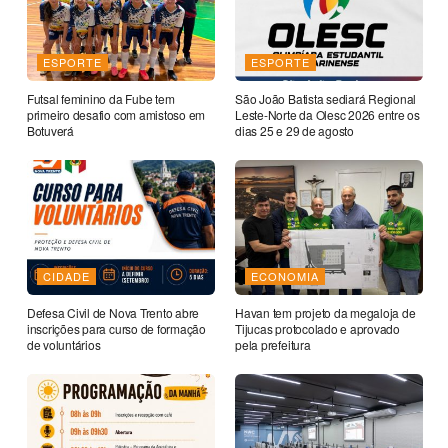
ESPORTE
ESPORTE
Futsal feminino da Fube tem
São João Batista sediará Regional
primeiro desafio com amistoso em
Leste-Norte da Olesc 2026 entre os
Botuverá
dias 25 e 29 de agosto
CIDADE
ECONOMIA
Defesa Civil de Nova Trento abre
Havan tem projeto da megaloja de
inscrições para curso de formação
Tijucas protocolado e aprovado
de voluntários
pela prefeitura