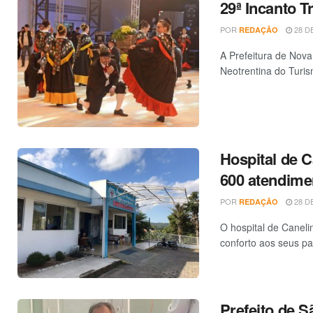
29ª Incanto Tr
POR
28 DE
REDAÇÃO
A Prefeitura de Nova
Neotrentina do Turism
Hospital de C
600 atendim
POR
28 DE
REDAÇÃO
O hospital de Canel
conforto aos seus pa
Prefeito de 