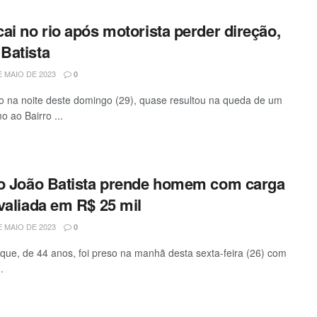
ai no rio após motorista perder direção,
Batista
 MAIO DE 2023
0
o na noite deste domingo (29), quase resultou na queda de um
o ao Bairro ...
ão João Batista prende homem com carga
valiada em R$ 25 mil
 MAIO DE 2023
0
ue, de 44 anos, foi preso na manhã desta sexta-feira (26) com
.