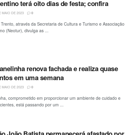
entino terá oito dias de festa; confira
 MAIO DE 2023
0
 Trento, através da Secretaria de Cultura e Turismo e Associação
o (Neotur), divulga as ...
anelinha renova fachada e realiza quase
entos em uma semana
 MAIO DE 2023
0
inha, comprometido em proporcionar um ambiente de cuidado e
cientes, está passando por um ...
São João Batista permanecerá afastado por