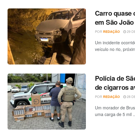
Carro quase c
em São João 
POR
29 DE
REDAÇÃO
Um incidente ocorrid
veículo no rio, próxim
Polícia de S
de cigarros a
POR
28 DE
REDAÇÃO
Um morador de Brusq
uma carga de 5 mil ..