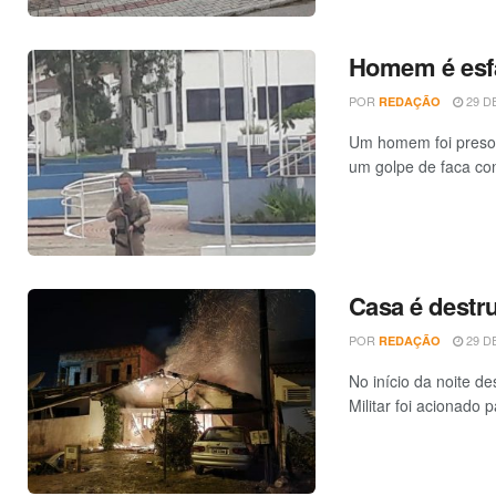
Homem é esf
POR
29 DE
REDAÇÃO
Um homem foi preso e
um golpe de faca cont
Casa é destr
POR
29 DE
REDAÇÃO
No início da noite 
Militar foi acionado pa