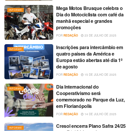
Mega Motos Brusque celebra o
INFORME
Dia do Motociclista com café da
manhã especial e grandes
promoções
POR
REDAÇÃO
23 DE JULHO DE 2025
Inscrições para intercâmbio em
INFORME
quatro países da América e
Europa estão abertas até dia 1º
de agosto
POR
REDAÇÃO
15 DE JULHO DE 2025
Dia Internacional do
INFORME
Cooperativismo será
comemorado no Parque da Luz,
em Florianópolis
POR
REDAÇÃO
14 DE JULHO DE 2025
Cresol encerra Plano Safra 24/25
INFORME