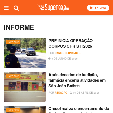
AO VIVO
INFORME
PRF INICIA OPERAÇÃO
INFORME
CORPUS CHRISTI 2026
POR
DANIEL FERNANDES
3 DE JUNHO DE 2026
Após décadas de tradição,
INFORME
farmácia encerra atividades em
São João Batista
POR
REDAÇÃO
15 DE ABRIL DE 2026
Cresol realiza o encerramento do
INFORME