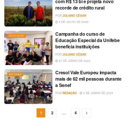
com R$ 13 bi e projeta novo
recorde de crédito rural
POR
JULIANO CÉSAR
3 DE JULHO DE 2025
Campanha do curso de
EDUCAÇÃO
Educação Especial da Unifebe
beneficia instituições
POR
JULIANO CÉSAR
27 DE JUNHO DE 2025
Cresol Vale Europeu impacta
INFORME
mais de 62 mil pessoas durante
a Senef
POR
REDAÇÃO
3 DE JUNHO DE 2025
1
2
…
4