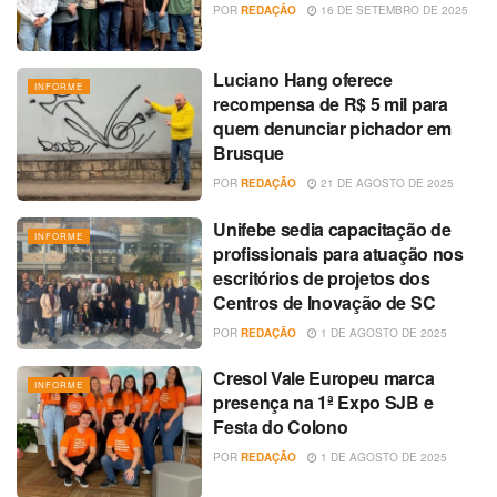
POR
REDAÇÃO
16 DE SETEMBRO DE 2025
Luciano Hang oferece
INFORME
recompensa de R$ 5 mil para
quem denunciar pichador em
Brusque
POR
REDAÇÃO
21 DE AGOSTO DE 2025
Unifebe sedia capacitação de
INFORME
profissionais para atuação nos
escritórios de projetos dos
Centros de Inovação de SC
POR
REDAÇÃO
1 DE AGOSTO DE 2025
Cresol Vale Europeu marca
INFORME
presença na 1ª Expo SJB e
Festa do Colono
POR
REDAÇÃO
1 DE AGOSTO DE 2025