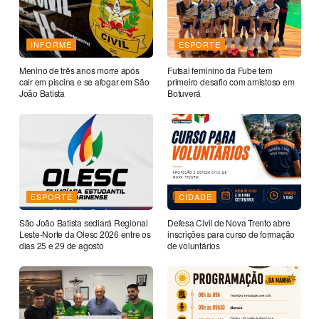
INFORME
ESPORTE
Menino de três anos morre após
Futsal feminino da Fube tem
cair em piscina e se afogar em São
primeiro desafio com amistoso em
João Batista
Botuverá
ESPORTE
CIDADE
São João Batista sediará Regional
Defesa Civil de Nova Trento abre
Leste-Norte da Olesc 2026 entre os
inscrições para curso de formação
dias 25 e 29 de agosto
de voluntários