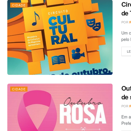
Cir
CIDADE
de 
POR
Um co
pelo 
LE
Out
CIDADE
de 
POR
Em a
Prefe