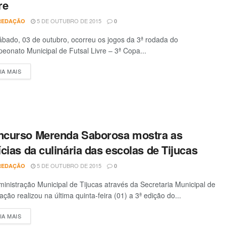
re
5 DE OUTUBRO DE 2015
REDAÇÃO
0
bado, 03 de outubro, ocorreu os jogos da 3ª rodada do
onato Municipal de Futsal Livre – 3ª Copa...
IA MAIS
DETAILS
ncurso Merenda Saborosa mostra as
ícias da culinária das escolas de Tijucas
5 DE OUTUBRO DE 2015
REDAÇÃO
0
inistração Municipal de Tijucas através da Secretaria Municipal de
ção realizou na última quinta-feira (01) a 3ª edição do...
IA MAIS
DETAILS