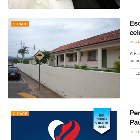
Esc
CIDADE
cel
POR
A Esc
comem
LE
Per
CIDADE
POR