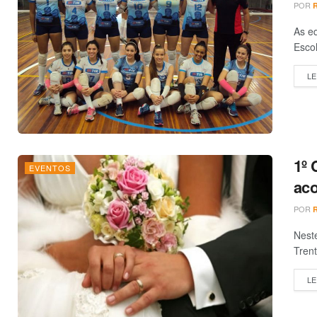
POR
As eq
Escol
LE
1º 
EVENTOS
aco
POR
Nest
Trent
LE