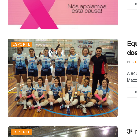
LE
Equ
ESPORTE
dos
POR
A equ
Mazzo
LE
3ª 
ESPORTE