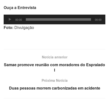
Ouça a Entrevista
Tocador
00:00
00:00
de
Foto:
Divulgação
áudio
Notícia anterior
Samae promove reunião com moradores do Espraiado
I
Próxima Notícia
Duas pessoas morrem carbonizadas em acidente