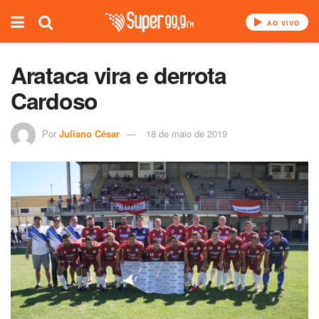
AO VIVO
Arataca vira e derrota
Cardoso
Por
Juliano César
18 de maio de 2019