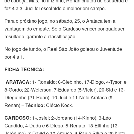
de cabeça. Mas, no finzinho, Renan chutou de esquerda e
fez 4 a 3. Juci foi escolhido o melhor em campo.
Para o próximo jogo, no sábado, 25, o Arataca tem a
vantagem do empate. Se o Cardoso vencer por qualquer
resultado, garante a classificação.
No jogo de fundo, o Real São João goleou o Juventude
por 4 a 1.
FICHA TÉCNICA:
ARATACA:
1- Ronaldo; 6-Clebinho, 17-Diogo, 4-Tyson e
8-Gordo; 22-Welerson, 7-Eduardo (5-Victor), 20-Sid e 13-
Dieguinho (21-Ruan); 10-Juci e 11-Neto Arataca (9-
Renan) –
Técnico:
Clécio Kock.
CARDOSO:
1-Josiel; 2-Jordano (14-Kinho), 3-Léo
Cândido, 4-Dudu e 6-Diego; 5-Renato, 18-Eltinho (13-
Jerônimo), 7-David e 10-Arouca, 9-Paulo Silva e 20-Neto