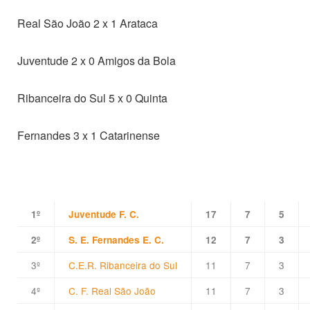
Real São João 2 x 1 Arataca
Juventude 2 x 0 Amigos da Bola
Ribanceira do Sul 5 x 0 Quinta
Fernandes 3 x 1 Catarinense
1º
Juventude F. C.
17
7
5
2º
S. E. Fernandes E. C.
12
7
3
3º
C.E.R. Ribanceira do Sul
11
7
3
4º
C. F. Real São João
11
7
3