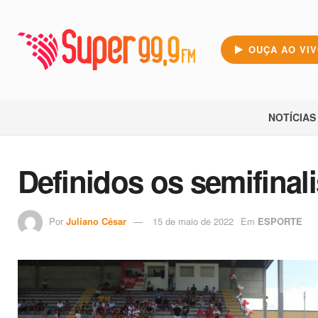
OUÇA AO VI
NOTÍCIAS
Definidos os semifinal
Por
Juliano César
15 de maio de 2022
Em
ESPORTE