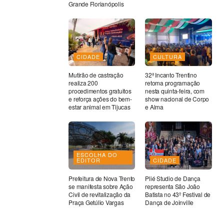
Grande Florianópolis
CIDADE
CULTURA
Mutirão de castração
32ª Incanto Trentino
realiza 200
retoma programação
procedimentos gratuitos
nesta quinta-feira, com
e reforça ações do bem-
show nacional de Corpo
estar animal em Tijucas
e Alma
ESCOLHA DO
EDITOR
CIDADE
Prefeitura de Nova Trento
Plié Studio de Dança
se manifesta sobre Ação
representa São João
Civil de revitalização da
Batista no 43º Festival de
Praça Getúlio Vargas
Dança de Joinville