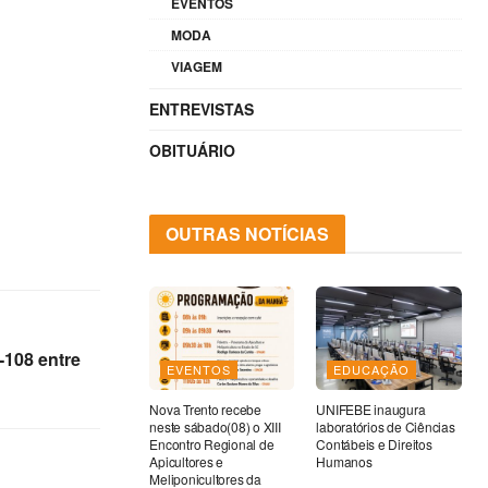
EVENTOS
MODA
VIAGEM
ENTREVISTAS
OBITUÁRIO
OUTRAS NOTÍCIAS
-108 entre
EVENTOS
EDUCAÇÃO
Nova Trento recebe
UNIFEBE inaugura
neste sábado(08) o XIII
laboratórios de Ciências
Encontro Regional de
Contábeis e Direitos
Apicultores e
Humanos
Meliponicultores da