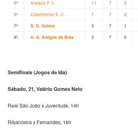
5º
Arataca F. C.
11
7
3
6º
Catarinense E. C.
7
7
2
7º
S. D. Quinta
5
7
1
8º
A. A. Amigos da Bola
2
7
0
Semifinais (Jogos de Ida)
Sábado, 21, Valério Gomes Neto
Real São João x Juventude, 14h
Ribanceira x Fernandes, 16h