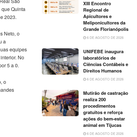
 Real São
XIII Encontro
o que Quinta
Regional de
Apicultores e
de 2023.
Meliponicultores da
Grande Florianópolis
s Neto, o
6 DE AGOSTO DE 2026
u a
 duas equipes
UNIFEBE inaugura
interior. No
laboratórios de
Ciências Contábeis e
or 5 a 0.
Direitos Humanos
6 DE AGOSTO DE 2026
, o
rnandes
Mutirão de castração
realiza 200
procedimentos
gratuitos e reforça
ações do bem-estar
animal em Tijucas
6 DE AGOSTO DE 2026