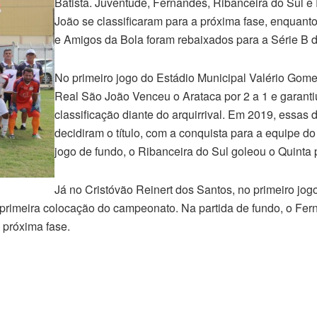
Batista. Juventude, Fernandes, Ribanceira do Sul e
João se classificaram para a próxima fase, enquant
e Amigos da Bola foram rebaixados para a Série B 
No primeiro jogo do Estádio Municipal Valério Gome
Real São João Venceu o Arataca por 2 a 1 e garanti
classificação diante do arquirrival. Em 2019, essas
decidiram o título, com a conquista para a equipe do 
jogo de fundo, o Ribanceira do Sul goleou o Quinta p
Já no Cristóvão Reinert dos Santos, no primeiro jogo
 primeira colocação do campeonato. Na partida de fundo, o Fe
 próxima fase.