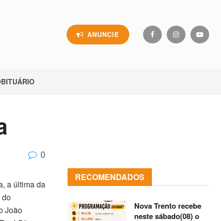
ANUNCIE
BITUÁRIO
a
0
RECOMENDADOS
, a última da
s do
Nova Trento recebe
o João
neste sábado(08) o