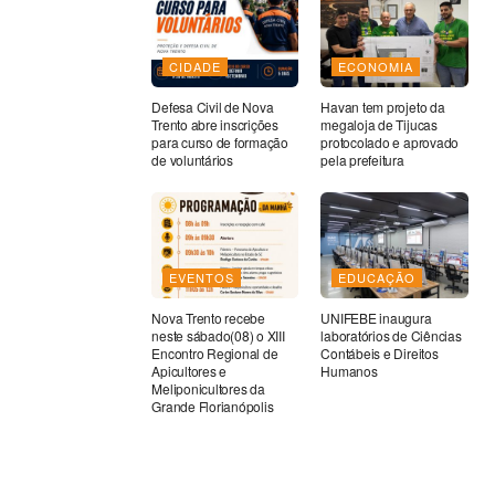
CIDADE
ECONOMIA
Defesa Civil de Nova
Havan tem projeto da
Trento abre inscrições
megaloja de Tijucas
para curso de formação
protocolado e aprovado
de voluntários
pela prefeitura
EVENTOS
EDUCAÇÃO
Nova Trento recebe
UNIFEBE inaugura
neste sábado(08) o XIII
laboratórios de Ciências
Encontro Regional de
Contábeis e Direitos
Apicultores e
Humanos
Meliponicultores da
Grande Florianópolis