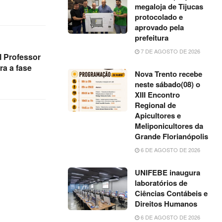
megaloja de Tijucas
protocolado e
aprovado pela
prefeitura
7 DE AGOSTO DE 2026
l Professor
ra a fase
Nova Trento recebe
neste sábado(08) o
XIII Encontro
Regional de
Apicultores e
Meliponicultores da
Grande Florianópolis
6 DE AGOSTO DE 2026
UNIFEBE inaugura
laboratórios de
Ciências Contábeis e
Direitos Humanos
6 DE AGOSTO DE 2026