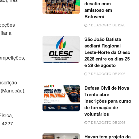
desafio com
amistoso em
Botuverá
 opções
7 DE AGOSTO DE 2026
itar a
São João Batista
sediará Regional
Leste-Norte da Olesc
ompetições,
2026 entre os dias 25
e 29 de agosto
7 DE AGOSTO DE 2026
nscrição
Defesa Civil de Nova
s (Manecão),
Trento abre
inscrições para curso
de formação de
voluntários
ísica,
5-4227.
7 DE AGOSTO DE 2026
Havan tem projeto da