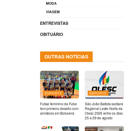
MODA
VIAGEM
ENTREVISTAS
OBITUÁRIO
OUTRAS NOTÍCIAS
ESPORTE
ESPORTE
Futsal feminino da Fube
São João Batista sediará
tem primeiro desafio com
Regional Leste-Norte da
amistoso em Botuverá
Olesc 2026 entre os dias
25 e 29 de agosto