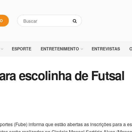
VO
ESPORTE
ENTRETENIMENTO
ENTREVISTAS
O
ara escolinha de Futsal
ortes (Fube) informa que estão abertas as inscrições para a e
ntos serão realizados no Ginásio Manoel Sertório Alves (Manec