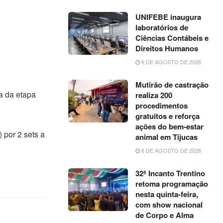
UNIFEBE inaugura
laboratórios de
Ciências Contábeis e
Direitos Humanos
6 DE AGOSTO DE 2026
Mutirão de castração
a da etapa
realiza 200
procedimentos
gratuitos e reforça
ações do bem-estar
 por 2 sets a
animal em Tijucas
6 DE AGOSTO DE 2026
32ª Incanto Trentino
retoma programação
nesta quinta-feira,
com show nacional
de Corpo e Alma