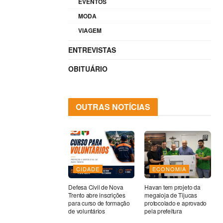
EVENTOS
MODA
VIAGEM
ENTREVISTAS
OBITUÁRIO
OUTRAS NOTÍCIAS
CIDADE
ECONOMIA
Defesa Civil de Nova
Havan tem projeto da
Trento abre inscrições
megaloja de Tijucas
para curso de formação
protocolado e aprovado
de voluntários
pela prefeitura