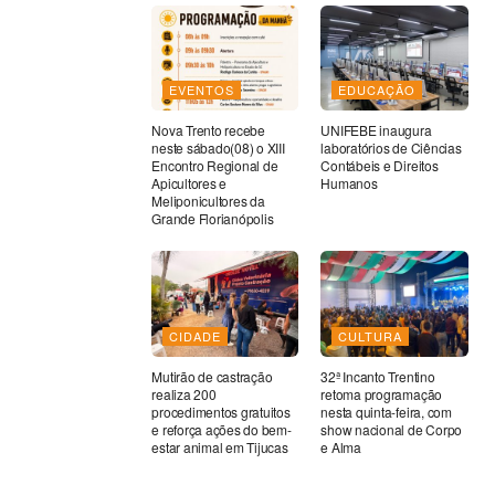
EVENTOS
EDUCAÇÃO
Nova Trento recebe
UNIFEBE inaugura
neste sábado(08) o XIII
laboratórios de Ciências
Encontro Regional de
Contábeis e Direitos
Apicultores e
Humanos
Meliponicultores da
Grande Florianópolis
CIDADE
CULTURA
Mutirão de castração
32ª Incanto Trentino
realiza 200
retoma programação
procedimentos gratuitos
nesta quinta-feira, com
e reforça ações do bem-
show nacional de Corpo
estar animal em Tijucas
e Alma