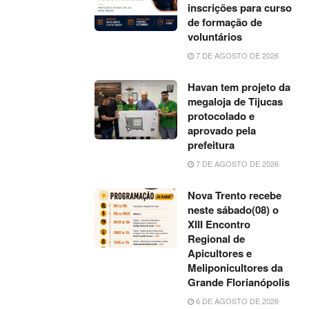
inscrições para curso
de formação de
voluntários
7 DE AGOSTO DE 2026
Havan tem projeto da
megaloja de Tijucas
protocolado e
aprovado pela
prefeitura
7 DE AGOSTO DE 2026
Nova Trento recebe
neste sábado(08) o
XIII Encontro
Regional de
Apicultores e
Meliponicultores da
Grande Florianópolis
6 DE AGOSTO DE 2026