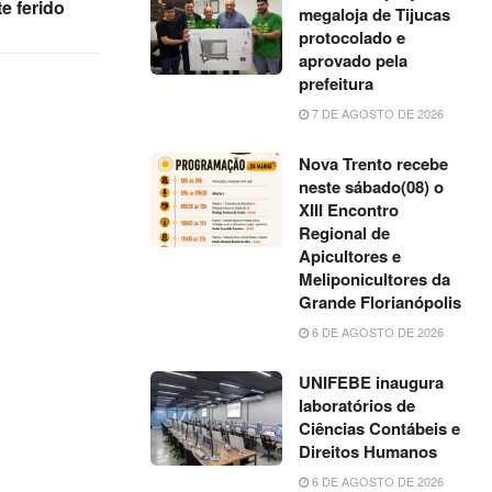
e ferido
megaloja de Tijucas
protocolado e
aprovado pela
prefeitura
7 DE AGOSTO DE 2026
Nova Trento recebe
neste sábado(08) o
XIII Encontro
Regional de
Apicultores e
Meliponicultores da
Grande Florianópolis
6 DE AGOSTO DE 2026
UNIFEBE inaugura
laboratórios de
Ciências Contábeis e
Direitos Humanos
6 DE AGOSTO DE 2026