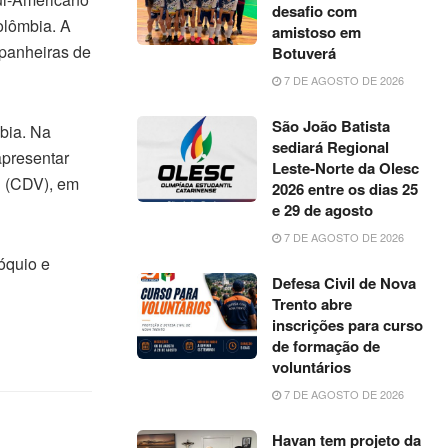
desafio com
olômbia. A
amistoso em
mpanheiras de
Botuverá
7 DE AGOSTO DE 2026
São João Batista
bia. Na
sediará Regional
apresentar
Leste-Norte da Olesc
l (CDV), em
2026 entre os dias 25
e 29 de agosto
7 DE AGOSTO DE 2026
óquio e
Defesa Civil de Nova
Trento abre
inscrições para curso
de formação de
voluntários
7 DE AGOSTO DE 2026
Havan tem projeto da