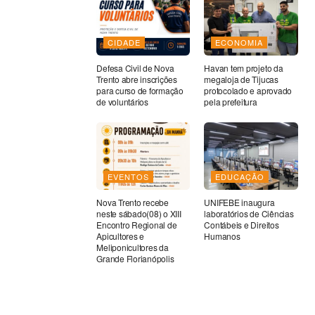
CIDADE
ECONOMIA
Defesa Civil de Nova
Havan tem projeto da
Trento abre inscrições
megaloja de Tijucas
para curso de formação
protocolado e aprovado
de voluntários
pela prefeitura
EVENTOS
EDUCAÇÃO
Nova Trento recebe
UNIFEBE inaugura
neste sábado(08) o XIII
laboratórios de Ciências
Encontro Regional de
Contábeis e Direitos
Apicultores e
Humanos
Meliponicultores da
Grande Florianópolis