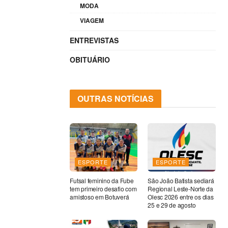
MODA
VIAGEM
ENTREVISTAS
OBITUÁRIO
OUTRAS NOTÍCIAS
ESPORTE
ESPORTE
Futsal feminino da Fube
São João Batista sediará
tem primeiro desafio com
Regional Leste-Norte da
amistoso em Botuverá
Olesc 2026 entre os dias
25 e 29 de agosto