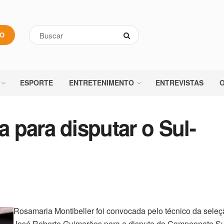
VO
ESPORTE
ENTRETENIMENTO
ENTREVISTAS
O
 para disputar o Sul-
Rosamaria Montibeller foi convocada pelo técnico da seleçã
José Roberto Guimarães para a disputa do Campeonato S