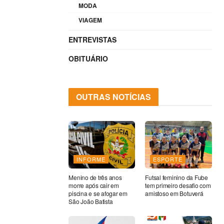
MODA
VIAGEM
ENTREVISTAS
OBITUÁRIO
OUTRAS NOTÍCIAS
INFORME
ESPORTE
Menino de três anos
Futsal feminino da Fube
morre após cair em
tem primeiro desafio com
piscina e se afogar em
amistoso em Botuverá
São João Batista