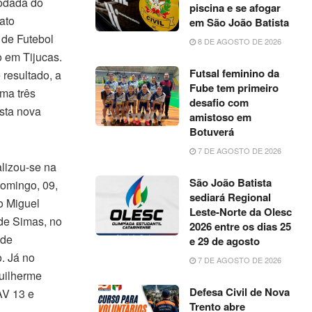
odada do
piscina e se afogar
ato
em São João Batista
 de Futebol
8 DE AGOSTO DE 2026
 em Tijucas.
Futsal feminino da
resultado, a
Fube tem primeiro
ma três
desafio com
sta nova
amistoso em
Botuverá
7 DE AGOSTO DE 2026
alizou-se na
São João Batista
domingo, 09,
sediará Regional
o Miguel
Leste-Norte da Olesc
de Simas, no
2026 entre os dias 25
 de
e 29 de agosto
. Já no
7 DE AGOSTO DE 2026
Guilherme
Defesa Civil de Nova
AV 13 e
Trento abre