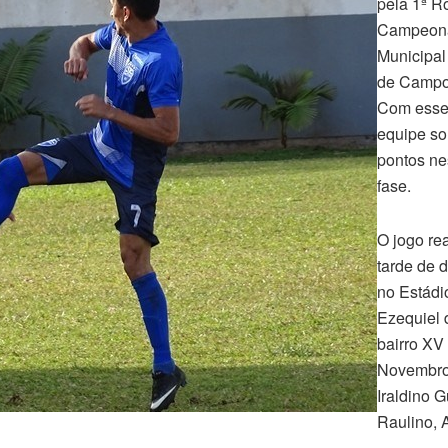
pela 1ª R
Campeon
Municipal
de Campo
Com esse 
equipe so
pontos ne
fase.
O jogo re
tarde de 
no Estádi
Ezequiel 
bairro XV
Novembro
Iraldino 
Raulino, 