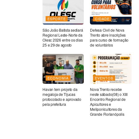
ESPORTE
CIDADE
São João Batista sediará
Defesa Civil de Nova
Regional Leste-Norte da
Trento abre inscrições
Olesc 2026 entre os dias
para curso de formação
25 e 29 de agosto
de voluntários
ECONOMIA
EVENTOS
Havan tem projeto da
Nova Trento recebe
megaloja de Tijucas
neste sábado(08) o XIII
protocolado e aprovado
Encontro Regional de
pela prefeitura
Apicultores e
Meliponicultores da
Grande Florianópolis