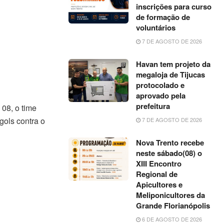
inscrições para curso
de formação de
voluntários
7 DE AGOSTO DE 2026
Havan tem projeto da
megaloja de Tijucas
protocolado e
aprovado pela
prefeitura
 08, o time
gols contra o
7 DE AGOSTO DE 2026
Nova Trento recebe
neste sábado(08) o
XIII Encontro
Regional de
Apicultores e
Meliponicultores da
Grande Florianópolis
6 DE AGOSTO DE 2026