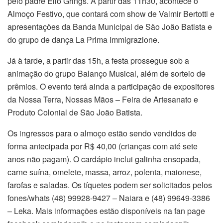
pelo padre Élio Grings. A partir das 11h30, acontece o
Almoço Festivo, que contará com show de Valmir Bertotti e
apresentações da Banda Municipal de São João Batista e
do grupo de dança La Prima Immigrazione.
Já à tarde, a partir das 15h, a festa prossegue sob a
animação do grupo Balanço Musical, além de sorteio de
prêmios. O evento terá ainda a participação de expositores
da Nossa Terra, Nossas Mãos – Feira de Artesanato e
Produto Colonial de São João Batista.
Os ingressos para o almoço estão sendo vendidos de
forma antecipada por R$ 40,00 (crianças com até sete
anos não pagam). O cardápio inclui galinha ensopada,
carne suína, omelete, massa, arroz, polenta, maionese,
farofas e saladas. Os tíquetes podem ser solicitados pelos
fones/whats (48) 99928-9427 – Naiara e (48) 99649-3386
– Leka. Mais informações estão disponíveis na fan page