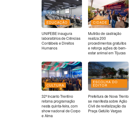
EDUCAÇÃO
CIDADE
UNIFEBE inaugura
Mutirão de castração
laboratórios de Ciências
realiza 200
Contábeis e Direitos
procedimentos gratuitos
Humanos
e reforça ações do bem-
estar animal em Tijucas
ESCOLHA DO
CULTURA
EDITOR
32ª Incanto Trentino
Prefeitura de Nova Trento
retoma programação
se manifesta sobre Ação
nesta quinta-feira, com
Civil de revitalização da
show nacional de Corpo
Praça Getúlio Vargas
e Alma