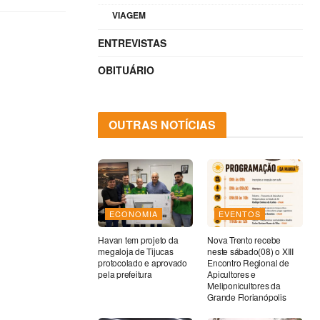
VIAGEM
ENTREVISTAS
OBITUÁRIO
OUTRAS NOTÍCIAS
ECONOMIA
EVENTOS
Havan tem projeto da
Nova Trento recebe
megaloja de Tijucas
neste sábado(08) o XIII
protocolado e aprovado
Encontro Regional de
pela prefeitura
Apicultores e
Meliponicultores da
Grande Florianópolis