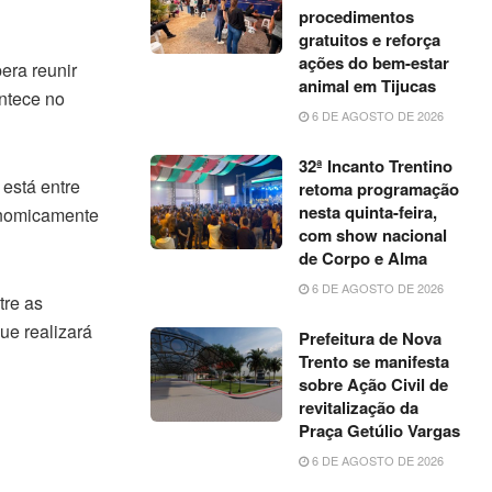
procedimentos
gratuitos e reforça
ações do bem-estar
era reunir
animal em Tijucas
ntece no
6 DE AGOSTO DE 2026
32ª Incanto Trentino
 está entre
retoma programação
nesta quinta-feira,
onomicamente
com show nacional
de Corpo e Alma
6 DE AGOSTO DE 2026
tre as
ue realizará
Prefeitura de Nova
Trento se manifesta
sobre Ação Civil de
revitalização da
Praça Getúlio Vargas
6 DE AGOSTO DE 2026