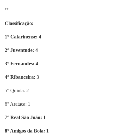
**
Classificação:
1° Catarinense: 4
2° Juventude: 4
3° Fernandes: 4
4° Ribanceira:
3
5° Quinta: 2
6° Arataca: 1
7° Real São João: 1
8° Amigos da Bola: 1