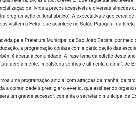
cialização de livros a preços acessíveis e diversas atrações cu
ira programação cultural abaixo). A expectativa é que cerca de 
oas visitem a Feira, que acontece no Salão Paroquial da Igreja 
ovida pela Prefeitura Municipal de São João Batista, por meio 
ducação, a programação contará com a participação das escol
mbém é aberta à comunidade. A frase tema da edição deste ano
itura abre a mente, impulsiona sonhos e alimenta a alma”, de Ér
emos uma programação ampla, com atrações de manhã, de tarde
toda a comunidade a prestigiar o evento, que está sendo organi
 será um grande sucesso”, comenta o secretário municipal de 