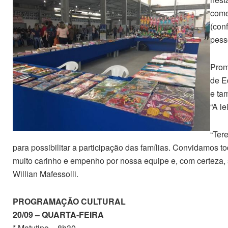
comer
(conf
pess
Prom
de E
e ta
“A le
“Ter
para possibilitar a participação das famílias. Convidamos 
muito carinho e empenho por nossa equipe e, com certeza,
Willian Mafessolli.
PROGRAMAÇÃO CULTURAL
20/09 – QUARTA-FEIRA
* Matutino – 8h30