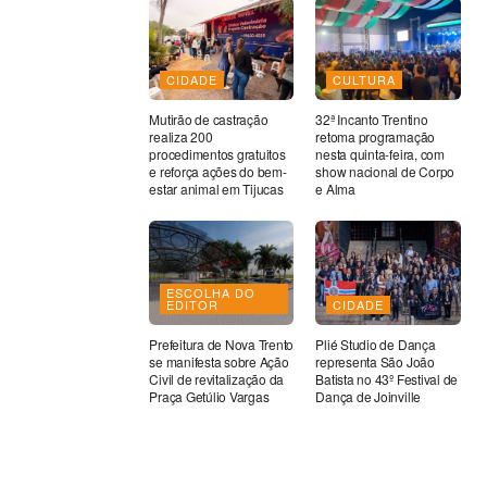
CIDADE
CULTURA
Mutirão de castração
32ª Incanto Trentino
realiza 200
retoma programação
procedimentos gratuitos
nesta quinta-feira, com
e reforça ações do bem-
show nacional de Corpo
estar animal em Tijucas
e Alma
ESCOLHA DO
EDITOR
CIDADE
Prefeitura de Nova Trento
Plié Studio de Dança
se manifesta sobre Ação
representa São João
Civil de revitalização da
Batista no 43º Festival de
Praça Getúlio Vargas
Dança de Joinville