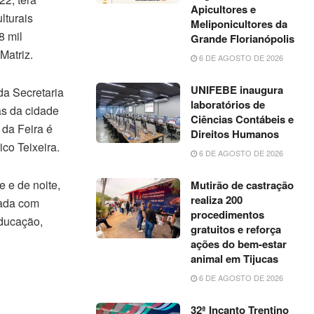
Apicultores e
lturais
Meliponicultores da
8 mil
Grande Florianópolis
Matriz.
6 DE AGOSTO DE 2026
UNIFEBE inaugura
da Secretaria
laboratórios de
as da cidade
Ciências Contábeis e
 da Feira é
Direitos Humanos
ico Teixeira.
6 DE AGOSTO DE 2026
 e de noite,
Mutirão de castração
realiza 200
zada com
procedimentos
Educação,
gratuitos e reforça
ações do bem-estar
animal em Tijucas
6 DE AGOSTO DE 2026
32ª Incanto Trentino