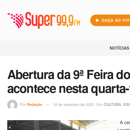
OUÇA AO VI
NOTÍCIAS
Abertura da 9ª Feira d
acontece nesta quarta-
Por
Redação
18 de setembro de 2023
Em
CULTURA
,
ES
A ce
nesta