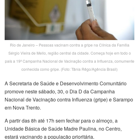
Rio de Janeiro – Pessoas vacinam contra a gripe na Clínica da Família
Sérgio Vieira de Mello, região central da cidade. Começa hoje em todo o
país a 19ª Campanha Nacional de Vacinação contra a Influenza, comumente
conhecida como gripe. (Foto: Tânia Rêgo/Agência Brasil)
A Secretaria de Saúde e Desenvolvimento Comunitário
promove neste sábado, 30, o Dia D da Campanha
Nacional de Vacinação contra Influenza (gripe) e Sarampo
em Nova Trento.
A partir das 8h até 17h sem fechar para o almoço, a
Unidade Básica de Saúde Madre Paulina, no Centro,
estará vacinando a população prioritária.