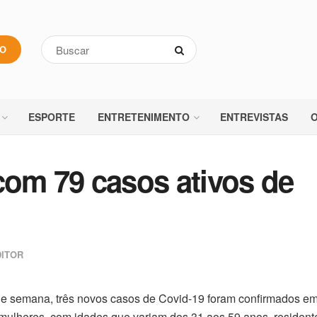
VO
ESPORTE
ENTRETENIMENTO
ENTREVISTAS
O
com 79 casos ativos de
ITOR
de semana, três novos casos de Covid-19 foram confirmados e
s mulheres, com idades que variam dos 31 aos 59 anos, resident