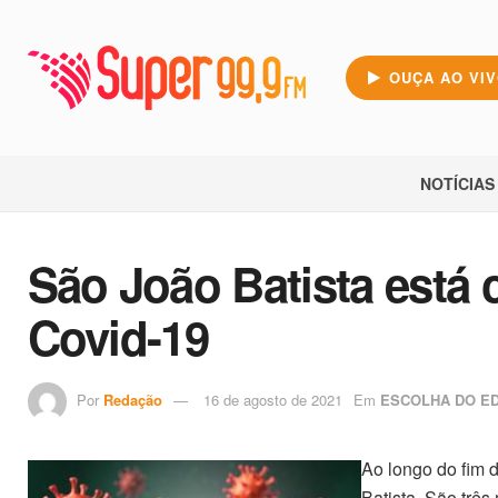
OUÇA AO VI
NOTÍCIAS
São João Batista está 
Covid-19
Por
Redação
16 de agosto de 2021
Em
ESCOLHA DO ED
Ao longo do fim 
Batista. São trê