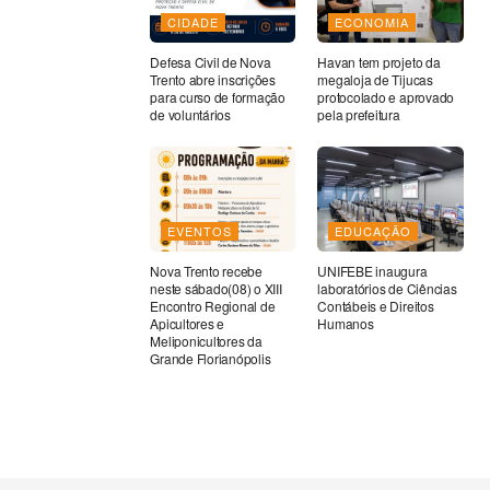
CIDADE
ECONOMIA
Defesa Civil de Nova
Havan tem projeto da
Trento abre inscrições
megaloja de Tijucas
para curso de formação
protocolado e aprovado
de voluntários
pela prefeitura
EVENTOS
EDUCAÇÃO
Nova Trento recebe
UNIFEBE inaugura
neste sábado(08) o XIII
laboratórios de Ciências
Encontro Regional de
Contábeis e Direitos
Apicultores e
Humanos
Meliponicultores da
Grande Florianópolis