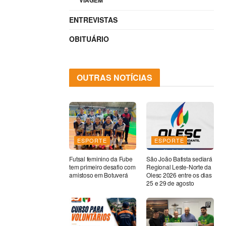
VIAGEM
ENTREVISTAS
OBITUÁRIO
OUTRAS NOTÍCIAS
ESPORTE
ESPORTE
Futsal feminino da Fube
São João Batista sediará
tem primeiro desafio com
Regional Leste-Norte da
amistoso em Botuverá
Olesc 2026 entre os dias
25 e 29 de agosto