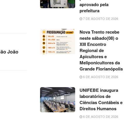
aprovado pela
prefeitura
7 DE AGOSTO DE 2026
Nova Trento recebe
neste sábado(08) o
XIII Encontro
Regional de
 São João
Apicultores e
Meliponicultores da
Grande Florianópolis
6 DE AGOSTO DE 2026
UNIFEBE inaugura
laboratórios de
Ciências Contábeis e
Direitos Humanos
6 DE AGOSTO DE 2026