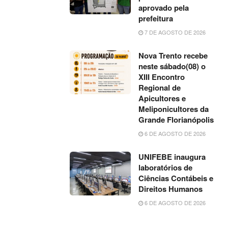
aprovado pela
prefeitura
7 DE AGOSTO DE 2026
Nova Trento recebe
neste sábado(08) o
XIII Encontro
Regional de
Apicultores e
Meliponicultores da
Grande Florianópolis
6 DE AGOSTO DE 2026
UNIFEBE inaugura
laboratórios de
Ciências Contábeis e
Direitos Humanos
6 DE AGOSTO DE 2026