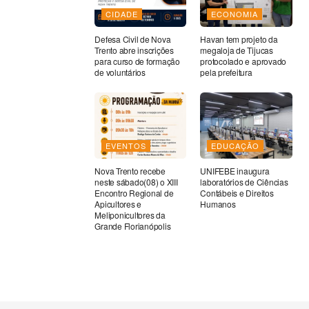
CIDADE
ECONOMIA
Defesa Civil de Nova
Havan tem projeto da
Trento abre inscrições
megaloja de Tijucas
para curso de formação
protocolado e aprovado
de voluntários
pela prefeitura
EVENTOS
EDUCAÇÃO
Nova Trento recebe
UNIFEBE inaugura
neste sábado(08) o XIII
laboratórios de Ciências
Encontro Regional de
Contábeis e Direitos
Apicultores e
Humanos
Meliponicultores da
Grande Florianópolis