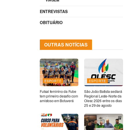
VIAGEM
ENTREVISTAS
OBITUÁRIO
OUTRAS NOTÍCIAS
ESPORTE
ESPORTE
Futsal feminino da Fube
São João Batista sediará
tem primeiro desafio com
Regional Leste-Norte da
amistoso em Botuverá
Olesc 2026 entre os dias
25 e 29 de agosto