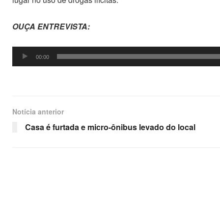
OUÇA ENTREVISTA:
Tocador
00:00
de
áudio
Notícia anterior
Casa é furtada e micro-ônibus levado do local