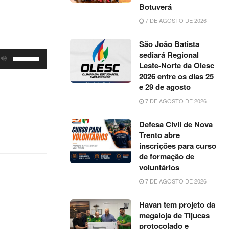
Botuverá
7 DE AGOSTO DE 2026
São João Batista
sediará Regional
Use
Leste-Norte da Olesc
as
2026 entre os dias 25
setas
e 29 de agosto
para
7 DE AGOSTO DE 2026
cima
ou
Defesa Civil de Nova
Trento abre
para
inscrições para curso
baixo
de formação de
para
voluntários
aumentar
7 DE AGOSTO DE 2026
ou
diminuir
Havan tem projeto da
o
megaloja de Tijucas
protocolado e
volume.