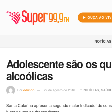
OUÇA AO VI
NOTÍCIAS
Adolescente são os q
alcoólicas
Por
odirlon
29 de agosto de 2016
Em
NOTÍCIAS
,
SAÚD
Santa Catarina apresenta segundo maior indicador de consu
lugar no uso de drogas ilícitas.