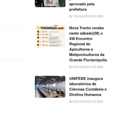
aprovado pela
prefeitura
7 DE AGOSTO DE 2026
Nova Trento recebe
neste sábado(08) o
XIII Encontro
Regional de
Apicultores e
Meliponicultores da
Grande Florianópolis
6 DE AGOSTO DE 2026
UNIFEBE inaugura
laboratórios de
Ciências Contábeis e
Direitos Humanos
6 DE AGOSTO DE 2026