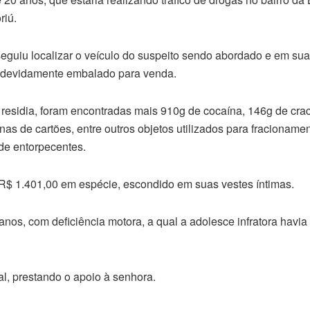
riú.
eguiu localizar o veículo do suspeito sendo abordado e em su
, devidamente embalado para venda.
 residia, foram encontradas mais 910g de cocaína, 146g de cra
nas de cartões, entre outros objetos utilizados para fracioname
de entorpecentes.
 R$ 1.401,00 em espécie, escondido em suas vestes íntimas.
anos, com deficiência motora, a qual a adolesce infratora havia
al, prestando o apoio à senhora.