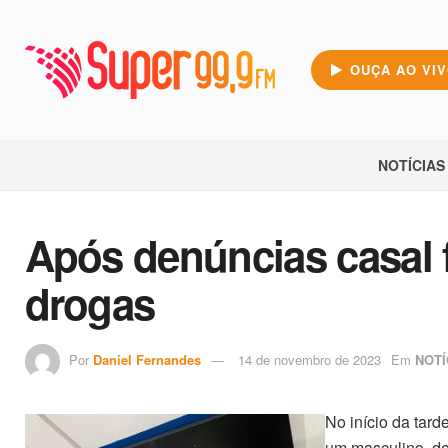
OUÇA AO VI
NOTÍCIAS
Após denúncias casal f
drogas
Por
Daniel Fernandes
14 de novembro de 2023
Em
NOTÍ
No início da tard
um masculino, de 