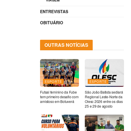
VIAGEM
ENTREVISTAS
OBITUÁRIO
OUTRAS NOTÍCIAS
ESPORTE
ESPORTE
Futsal feminino da Fube
São João Batista sediará
tem primeiro desafio com
Regional Leste-Norte da
amistoso em Botuverá
Olesc 2026 entre os dias
25 e 29 de agosto