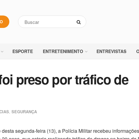
VO
ESPORTE
ENTRETENIMENTO
ENTREVISTAS
O
oi preso por tráfico de
CIAS
,
SEGURANÇA
e desta segunda-feira (13), a Polícia Militar recebeu informaçõe
20 anos, que estaria realizando tráfico de drogas no bairro da