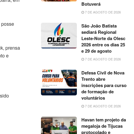
Botuverá
7 DE AGOSTO DE 2026
a posse
São João Batista
sediará Regional
Leste-Norte da Olesc
2026 entre os dias 25
ck, prensa
e 29 de agosto
nto e
7 DE AGOSTO DE 2026
Defesa Civil de Nova
Trento abre
inscrições para curso
de formação de
 sido
voluntários
7 DE AGOSTO DE 2026
Havan tem projeto da
megaloja de Tijucas
protocolado e