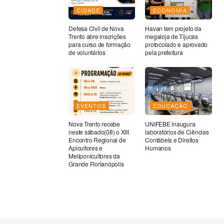
CIDADE
ECONOMIA
Defesa Civil de Nova
Havan tem projeto da
Trento abre inscrições
megaloja de Tijucas
para curso de formação
protocolado e aprovado
de voluntários
pela prefeitura
EVENTOS
EDUCAÇÃO
Nova Trento recebe
UNIFEBE inaugura
neste sábado(08) o XIII
laboratórios de Ciências
Encontro Regional de
Contábeis e Direitos
Apicultores e
Humanos
Meliponicultores da
Grande Florianópolis