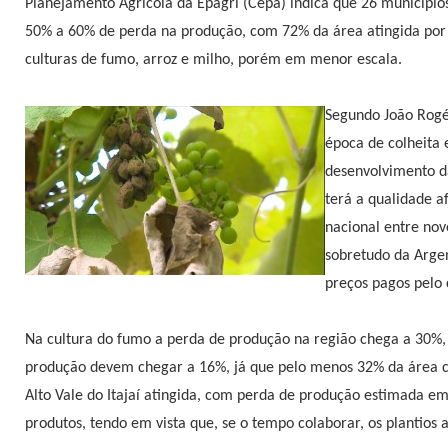
Planejamento Agrícola da Epagri (Cepa) indica que 26 municípios 
50% a 60% de perda na produção, com 72% da área atingida por 
culturas de fumo, arroz e milho, porém em menor escala.
Segundo João Rogér
época de colheita 
desenvolvimento da
terá a qualidade a
nacional entre nov
sobretudo da Argen
preços pagos pelo 
Na cultura do fumo a perda de produção na região chega a 30%,
produção devem chegar a 16%, já que pelo menos 32% da área c
Alto Vale do Itajaí atingida, com perda de produção estimada e
produtos, tendo em vista que, se o tempo colaborar, os plantios