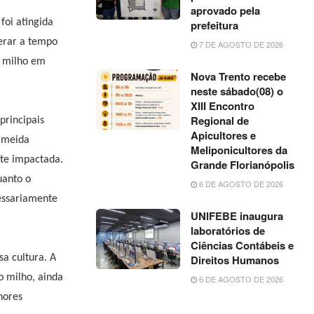
aprovado pela
foi atingida
prefeitura
erar a tempo
7 DE AGOSTO DE 2026
o milho em
Nova Trento recebe
neste sábado(08) o
XIII Encontro
Regional de
principais
Apicultores e
Almeida
Meliponicultores da
nte impactada.
Grande Florianópolis
uanto o
6 DE AGOSTO DE 2026
cessariamente
UNIFEBE inaugura
laboratórios de
Ciências Contábeis e
a cultura. A
Direitos Humanos
o milho, ainda
6 DE AGOSTO DE 2026
nores