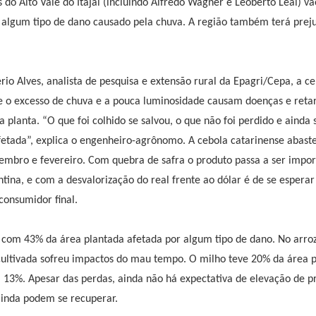
do Alto Vale do Itajaí (incluindo Alfredo Wagner e Leoberto Leal) vã
algum tipo de dano causado pela chuva. A região também terá preju
io Alves, analista de pesquisa e extensão rural da Epagri/Cepa, a c
e o excesso de chuva e a pouca luminosidade causam doenças e reta
 planta. “O que foi colhido se salvou, o que não foi perdido e ainda 
fetada”, explica o engenheiro-agrônomo. A cebola catarinense abas
embro e fevereiro. Com quebra de safra o produto passa a ser impor
tina, e com a desvalorização do real frente ao dólar é de se espera
consumidor final.
 com 43% da área plantada afetada por algum tipo de dano. No arroz
ultivada sofreu impactos do mau tempo. O milho teve 20% da área p
m 13%. Apesar das perdas, ainda não há expectativa de elevação de p
 ainda podem se recuperar.