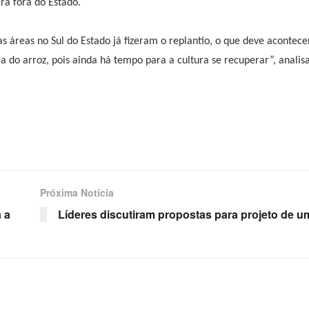
ra fora do Estado.
s áreas no Sul do Estado já fizeram o replantio, o que deve aconte
ra do arroz, pois ainda há tempo para a cultura se recuperar”, analis
Próxima Notícia
 a
Líderes discutiram propostas para projeto de u