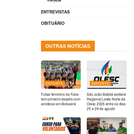
VIAGEM
ENTREVISTAS
OBITUÁRIO
OUTRAS NOTÍCIAS
ESPORTE
ESPORTE
Futsal feminino da Fube
São João Batista sediará
tem primeiro desafio com
Regional Leste-Norte da
amistoso em Botuverá
Olesc 2026 entre os dias
25 e 29 de agosto