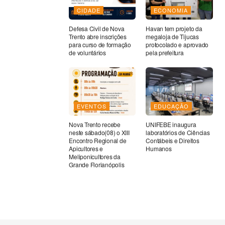
CIDADE
ECONOMIA
Defesa Civil de Nova
Havan tem projeto da
Trento abre inscrições
megaloja de Tijucas
para curso de formação
protocolado e aprovado
de voluntários
pela prefeitura
EVENTOS
EDUCAÇÃO
Nova Trento recebe
UNIFEBE inaugura
neste sábado(08) o XIII
laboratórios de Ciências
Encontro Regional de
Contábeis e Direitos
Apicultores e
Humanos
Meliponicultores da
Grande Florianópolis