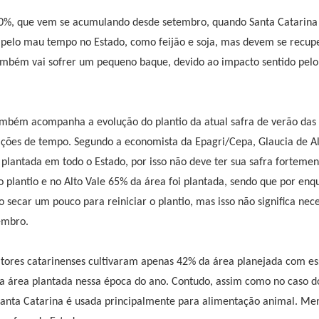
 50%, que vem se acumulando desde setembro, quando Santa Catarina 
 pelo mau tempo no Estado, como feijão e soja, mas devem se recup
também vai sofrer um pequeno baque, devido ao impacto sentido pel
mbém acompanha a evolução do plantio da atual safra de verão das 
ndições de tempo. Segundo a economista da Epagri/Cepa, Glaucia de 
á plantada em todo o Estado, por isso não deve ter sua safra forteme
 plantio e no Alto Vale 65% da área foi plantada, sendo que por enq
lo secar um pouco para reiniciar o plantio, mas isso não significa ne
embro.
tores catarinenses cultivaram apenas 42% da área planejada com ess
a área plantada nessa época do ano. Contudo, assim como no caso d
Santa Catarina é usada principalmente para alimentação animal. Me