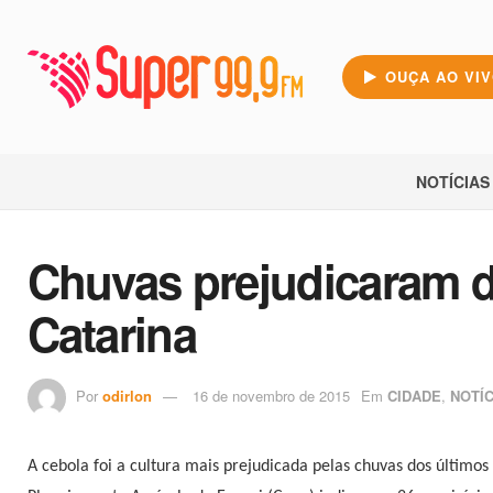
OUÇA AO VI
NOTÍCIAS
Chuvas prejudicaram d
Catarina
Por
odirlon
16 de novembro de 2015
Em
CIDADE
,
NOTÍC
A cebola foi a cultura mais prejudicada pelas chuvas dos últim