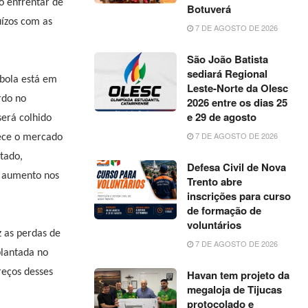
o enfrentar de
Botuverá
ízos com as
7 DE AGOSTO DE 2026
São João Batista
sediará Regional
ebola está em
Leste-Norte da Olesc
rdo no
2026 entre os dias 25
e 29 de agosto
será colhido
7 DE AGOSTO DE 2026
tece o mercado
tado,
Defesa Civil de Nova
r aumento nos
Trento abre
inscrições para curso
de formação de
voluntários
 as perdas de
7 DE AGOSTO DE 2026
lantada no
reços desses
Havan tem projeto da
megaloja de Tijucas
protocolado e