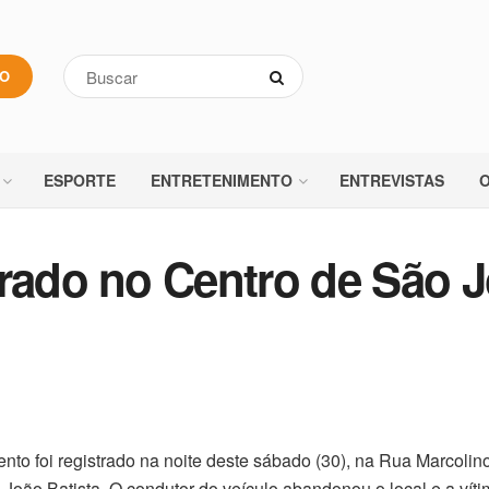
VO
ESPORTE
ENTRETENIMENTO
ENTREVISTAS
O
trado no Centro de São 
to foi registrado na noite deste sábado (30), na Rua Marcolin
João Batista. O condutor do veículo abandonou o local e a vítim