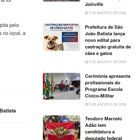
Joinville
5 DE AGOSTO DE 2026
gida pelo
Prefeitura de São
 no local, a
João Batista lança
novo edital para
castração gratuita de
cães e gatos
5 DE AGOSTO DE 2026
Cerimônia apresenta
profissionais do
Programa Escola
Cívico-Militar
5 DE AGOSTO DE 2026
Batista
Teodoro Marcelo
Adão tem
candidatura a
deputado federal