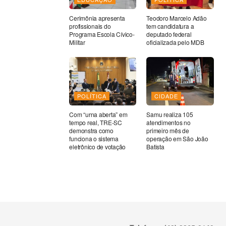
Cerimônia apresenta
Teodoro Marcelo Adão
profissionais do
tem candidatura a
Programa Escola Cívico-
deputado federal
Militar
oficializada pelo MDB
POLÍTICA
CIDADE
Com “urna aberta” em
Samu realiza 105
tempo real, TRE-SC
atendimentos no
demonstra como
primeiro mês de
funciona o sistema
operação em São João
eletrônico de votação
Batista