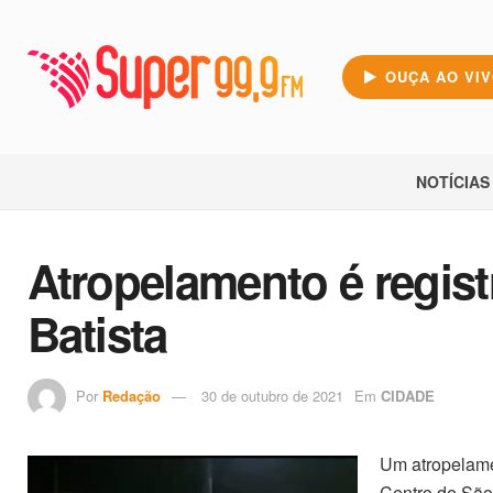
OUÇA AO VI
NOTÍCIAS
Atropelamento é regis
Batista
Por
Redação
30 de outubro de 2021
Em
CIDADE
Um atropelamen
Centro de São 