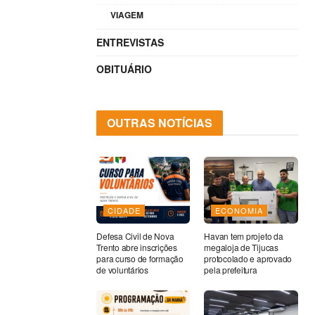
VIAGEM
ENTREVISTAS
OBITUÁRIO
OUTRAS NOTÍCIAS
CIDADE
ECONOMIA
Defesa Civil de Nova
Havan tem projeto da
Trento abre inscrições
megaloja de Tijucas
para curso de formação
protocolado e aprovado
de voluntários
pela prefeitura