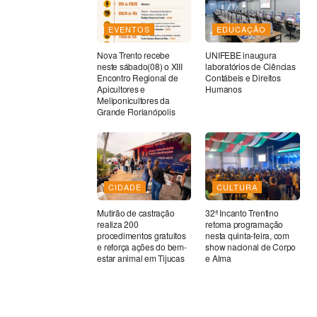
EVENTOS
EDUCAÇÃO
Nova Trento recebe
UNIFEBE inaugura
neste sábado(08) o XIII
laboratórios de Ciências
Encontro Regional de
Contábeis e Direitos
Apicultores e
Humanos
Meliponicultores da
Grande Florianópolis
CIDADE
CULTURA
Mutirão de castração
32ª Incanto Trentino
realiza 200
retoma programação
procedimentos gratuitos
nesta quinta-feira, com
e reforça ações do bem-
show nacional de Corpo
estar animal em Tijucas
e Alma