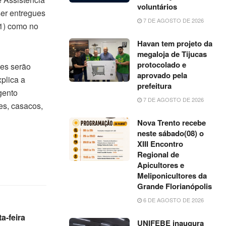
voluntários
er entregues
7 DE AGOSTO DE 2026
41) como no
Havan tem projeto da
megaloja de Tijucas
protocolado e
ões serão
aprovado pela
plica a
prefeitura
gento
7 DE AGOSTO DE 2026
es, casacos,
Nova Trento recebe
neste sábado(08) o
XIII Encontro
Regional de
Apicultores e
Meliponicultores da
Grande Florianópolis
6 DE AGOSTO DE 2026
a-feira
UNIFEBE inaugura