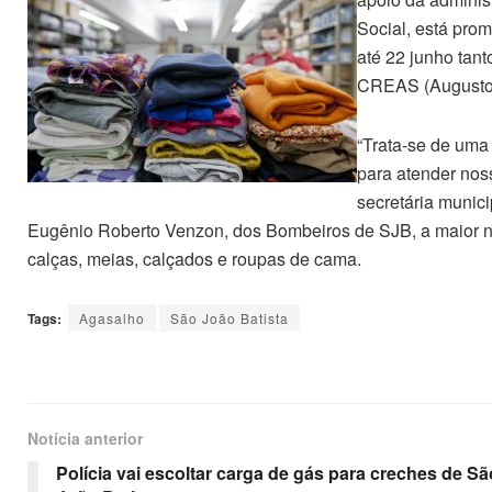
Social, está pr
até 22 junho tan
CREAS (Augusto 
“Trata-se de uma 
para atender noss
secretária munici
Eugênio Roberto Venzon, dos Bombeiros de SJB, a maior ne
calças, meias, calçados e roupas de cama.
Tags:
Agasalho
São João Batista
Notícia anterior
Polícia vai escoltar carga de gás para creches de Sã