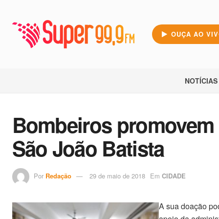
OUÇA AO VI
NOTÍCIAS
Bombeiros promovem 
São João Batista
Por
Redação
29 de maio de 2018
Em
CIDADE
A sua doação pod
apoio da administ