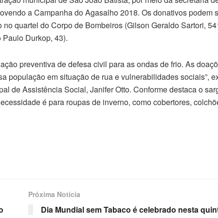
omovendo a Campanha do Agasalho 2018. Os donativos podem s
to no quartel do Corpo de Bombeiros (Gilson Geraldo Sartori, 5
Paulo Durkop, 43).
ação preventiva de defesa civil para as ondas de frio. As doaç
a população em situação de rua e vulnerabilidades sociais”, ex
pal de Assistência Social, Janifer Otto. Conforme destaca o sar
cessidade é para roupas de inverno, como cobertores, colchõ
Próxima Notícia
o
Dia Mundial sem Tabaco é celebrado nesta quint