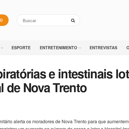
VO
ESPORTE
ENTRETENIMENTO
ENTREVISTAS
O
atórias e intestinais lot
l de Nova Trento
itário alerta os moradores de Nova Trento para que aumentem
s registrar um aumento no número de casos e lotar o Hospital I