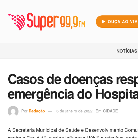
OUÇA AO VI
NOTÍCIAS
Casos de doenças respir
emergência do Hospita
Por
Redação
6 de janeiro de 2022
Em
CIDADE
A Secretaria Municipal de Saúde e Desenvolvimento Comun
contra a Covid-19, a gripe Influenza H3N2 e rotavírus, apó