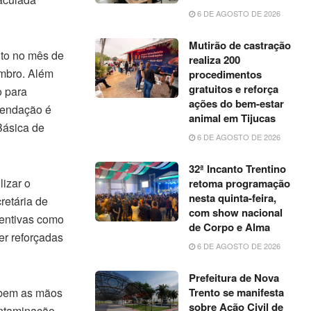
6 DE AGOSTO DE 2026
Mutirão de castração
to no mês de
realiza 200
mbro. Além
procedimentos
gratuitos e reforça
o para
ações do bem-estar
mendação é
animal em Tijucas
Básica de
6 DE AGOSTO DE 2026
32ª Incanto Trentino
lizar o
retoma programação
nesta quinta-feira,
retária de
com show nacional
ventivas como
de Corpo e Alma
er reforçadas
6 DE AGOSTO DE 2026
Prefeitura de Nova
r bem as mãos
Trento se manifesta
sobre Ação Civil de
ontaminação.