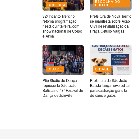
ESCOLHA DO
CULTURA
EDITOR
32ª Incanto Trentino
Prefeitura de Nova Trento
retoma programação
se manifesta sobre Ação
nesta quinta-feira, com
Civil de revitalização da
show nacional de Corpo
Praça Getúlio Vargas
e Alma
CIDADE
CIDADE
Plié Studio de Dança
Prefeitura de São João
representa São João
Batista lança novo edital
Batista no 43º Festival de
para castração gratuita
Dança de Joinville
de cães e gatos