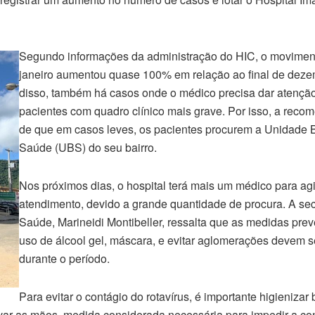
Segundo informações da administração do HIC, o movimen
janeiro aumentou quase 100% em relação ao final de deze
disso, também há casos onde o médico precisa dar atençã
pacientes com quadro clínico mais grave. Por isso, a reco
de que em casos leves, os pacientes procurem a Unidade 
Saúde (UBS) do seu bairro.
Nos próximos dias, o hospital terá mais um médico para agi
atendimento, devido a grande quantidade de procura. A sec
Saúde, Marineidi Montibeller, ressalta que as medidas pre
uso de álcool gel, máscara, e evitar aglomerações devem s
durante o período.
Para evitar o contágio do rotavírus, é importante higieniza
avar as mãos, medida considerada necessária para impedir a c