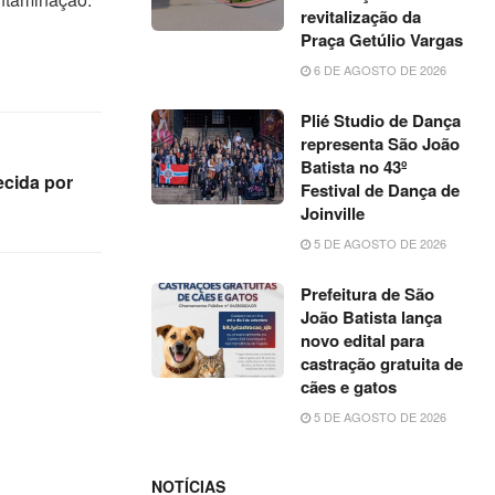
revitalização da
Praça Getúlio Vargas
6 DE AGOSTO DE 2026
Plié Studio de Dança
representa São João
Batista no 43º
ecida por
Festival de Dança de
Joinville
5 DE AGOSTO DE 2026
Prefeitura de São
João Batista lança
novo edital para
castração gratuita de
cães e gatos
5 DE AGOSTO DE 2026
NOTÍCIAS