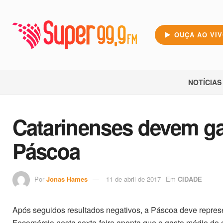
OUÇA AO VI
NOTÍCIAS
Catarinenses devem ga
Páscoa
Por
Jonas Hames
11 de abril de 2017
Em
CIDADE
Após seguidos resultados negativos, a Páscoa deve represe
Fecomércio nesta sexta-feira aponta que o gasto médio do