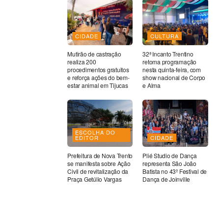
CIDADE
CULTURA
Mutirão de castração
32ª Incanto Trentino
realiza 200
retoma programação
procedimentos gratuitos
nesta quinta-feira, com
e reforça ações do bem-
show nacional de Corpo
estar animal em Tijucas
e Alma
ESCOLHA DO
EDITOR
CIDADE
Prefeitura de Nova Trento
Plié Studio de Dança
se manifesta sobre Ação
representa São João
Civil de revitalização da
Batista no 43º Festival de
Praça Getúlio Vargas
Dança de Joinville