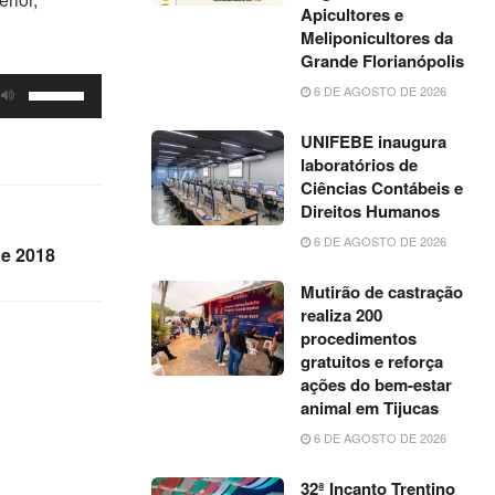
Apicultores e
Meliponicultores da
Grande Florianópolis
Use
6 DE AGOSTO DE 2026
as
UNIFEBE inaugura
setas
laboratórios de
para
Ciências Contábeis e
cima
Direitos Humanos
ou
6 DE AGOSTO DE 2026
de 2018
para
baixo
Mutirão de castração
realiza 200
para
procedimentos
aumentar
gratuitos e reforça
ou
ações do bem-estar
diminuir
animal em Tijucas
o
6 DE AGOSTO DE 2026
volume.
32ª Incanto Trentino