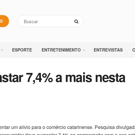
VO
ESPORTE
ENTRETENIMENTO
ENTREVISTAS
O
star 7,4% a mais nesta
ntar um alívio para o comércio catarinense. Pesquisa divulgad
 consumidor deve aumentar 7,4% na comparação com o ano ante