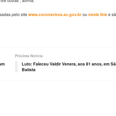
tre outras”, afirma.
sadas pelo site
www.coronavirus.sc.gov.br
ou
neste link
e s
Próxima Notícia
sam
Luto: Faleceu Valdir Venera, aos 81 anos, em S
Batista