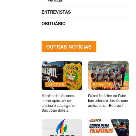
VIAGEM
ENTREVISTAS
OBITUÁRIO
OUTRAS NOTÍCIAS
INFORME
ESPORTE
Menino de três anos
Futsal feminino da Fube
morre após cair em
tem primeiro desafio com
piscina e se afogar em
amistoso em Botuverá
São João Batista