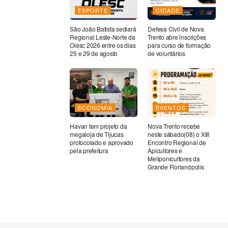
ESPORTE
CIDADE
São João Batista sediará
Defesa Civil de Nova
Regional Leste-Norte da
Trento abre inscrições
Olesc 2026 entre os dias
para curso de formação
25 e 29 de agosto
de voluntários
ECONOMIA
EVENTOS
Havan tem projeto da
Nova Trento recebe
megaloja de Tijucas
neste sábado(08) o XIII
protocolado e aprovado
Encontro Regional de
pela prefeitura
Apicultores e
Meliponicultores da
Grande Florianópolis