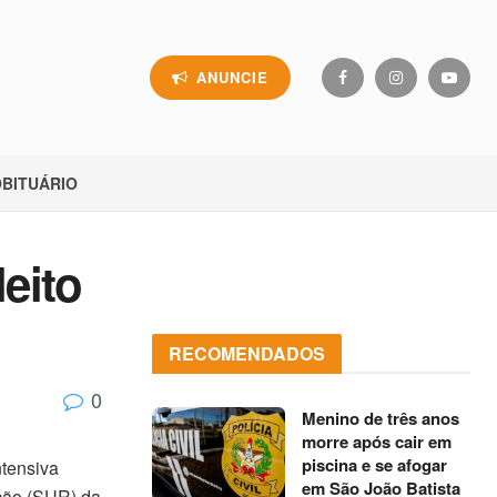
ANUNCIE
BITUÁRIO
eito
RECOMENDADOS
0
Menino de três anos
morre após cair em
piscina e se afogar
ntensiva
em São João Batista
ação (SUR) da