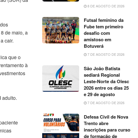
8 DE AGOSTO DE 2026
Futsal feminino da
ados
Fube tem primeiro
8 de maio, a
desafio com
amistoso em
 cair.
Botuverá
7 DE AGOSTO DE 2026
lica que o
frentamento à
São João Batista
nvestimentos
sediará Regional
Leste-Norte da Olesc
2026 entre os dias 25
e 29 de agosto
 adulto.
7 DE AGOSTO DE 2026
Defesa Civil de Nova
paciente
Trento abre
inscrições para curso
ínicas
de formação de