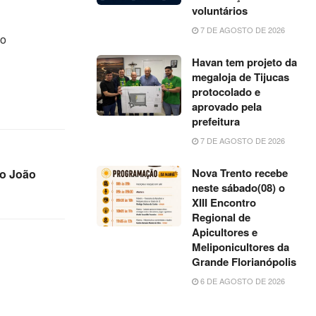
voluntários
7 DE AGOSTO DE 2026
ão
Havan tem projeto da
megaloja de Tijucas
protocolado e
aprovado pela
prefeitura
7 DE AGOSTO DE 2026
Nova Trento recebe
ão João
neste sábado(08) o
XIII Encontro
Regional de
Apicultores e
Meliponicultores da
Grande Florianópolis
6 DE AGOSTO DE 2026