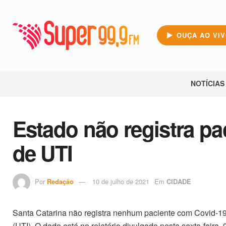
OUÇA AO VI
NOTÍCIAS
Estado não registra pa
de UTI
Por
Redação
10 de julho de 2021
Em
CIDADE
Santa Catarina não registra nenhum paciente com Covid-19 
(UTI). O dado está no relatório divulgado nesta sexta-feir