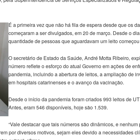
É a primeira vez que não há fila de espera desde que os d
começaram a ser divulgados, em 20 de março. Desde o dia 
quantidade de pessoas que aguardavam um leito começou a
O secretário de Estado da Saúde, André Motta Ribeiro, exp
número reflete o esforço do atual Governo em ações de en
pandemia, incluindo a abertura de leitos, a ampliação de i
em hospitais catarinenses e o avanço da vacinação.
Desde o início da pandemia foram criados 993 leitos de UTI
Antes, eram 546 disponíveis, hoje são 1.539.
“Vale destacar que tais números são dinâmicos, e nenhum 
rrem por diversos motivos, sejam eles devido a necessidades cl