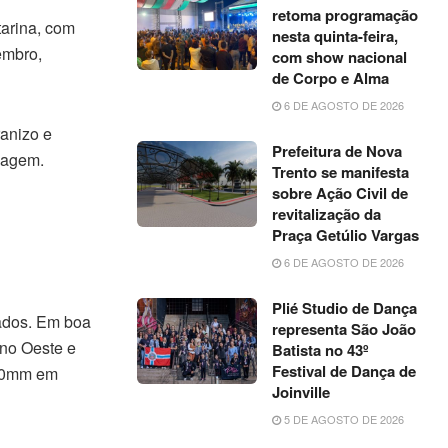
retoma programação
arina, com
nesta quinta-feira,
embro,
com show nacional
de Corpo e Alma
6 DE AGOSTO DE 2026
anizo e
Prefeitura de Nova
iagem.
Trento se manifesta
sobre Ação Civil de
revitalização da
Praça Getúlio Vargas
6 DE AGOSTO DE 2026
Plié Studio de Dança
vados. Em boa
representa São João
 no Oeste e
Batista no 43º
Festival de Dança de
180mm em
Joinville
5 DE AGOSTO DE 2026