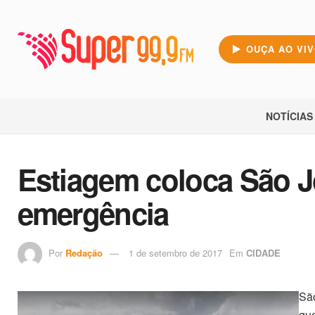
OUÇA AO VI
NOTÍCIAS
Estiagem coloca São J
emergência
Por
Redação
1 de setembro de 2017
Em
CIDADE
São
que