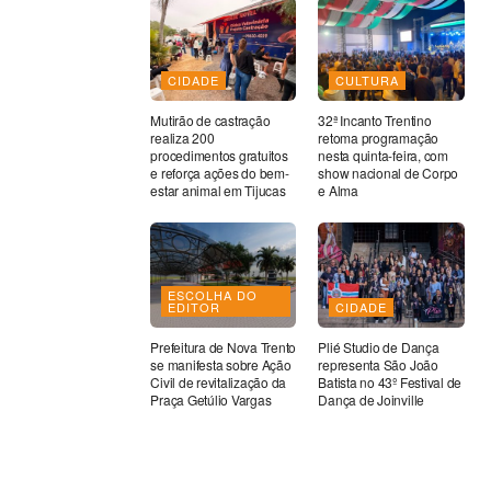
CIDADE
CULTURA
Mutirão de castração
32ª Incanto Trentino
realiza 200
retoma programação
procedimentos gratuitos
nesta quinta-feira, com
e reforça ações do bem-
show nacional de Corpo
estar animal em Tijucas
e Alma
ESCOLHA DO
EDITOR
CIDADE
Prefeitura de Nova Trento
Plié Studio de Dança
se manifesta sobre Ação
representa São João
Civil de revitalização da
Batista no 43º Festival de
Praça Getúlio Vargas
Dança de Joinville