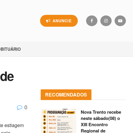
ANUNCIE
BITUÁRIO
 de
RECOMENDADOS
0
Nova Trento recebe
neste sábado(08) o
XIII Encontro
te estiagem
Regional de
 pela