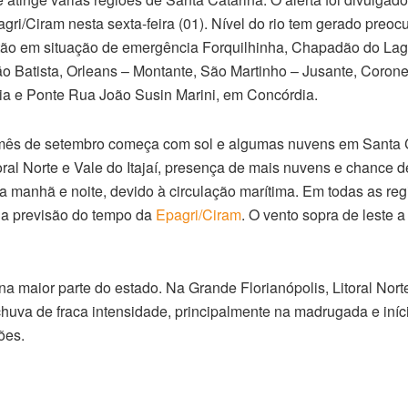
gri/Ciram nesta sexta-feira (01). Nível do rio tem gerado preoc
ão em situação de emergência Forquilhinha, Chapadão do La
o Batista, Orleans – Montante, São Martinho – Jusante, Coron
a e Ponte Rua João Susin Marini, em Concórdia.
mês de setembro começa com sol e algumas nuvens em Santa C
oral Norte e Vale do Itajaí, presença de mais nuvens e chance d
a manhã e noite, devido à circulação marítima. Em todas as reg
e a previsão do tempo da
Epagri/Ciram
. O vento sopra de leste a
a maior parte do estado. Na Grande Florianópolis, Litoral Nort
 chuva de fraca intensidade, principalmente na madrugada e iní
ões.