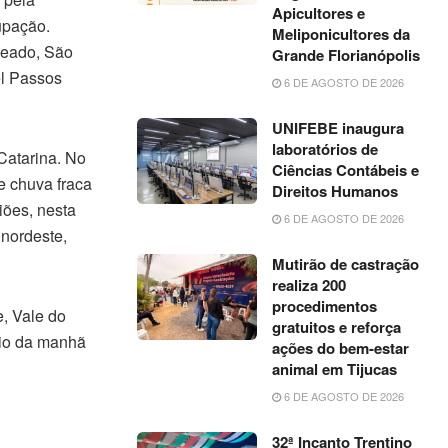
Apicultores e
upação.
Meliponicultores da
geado, São
Grande Florianópolis
el Passos
6 DE AGOSTO DE 2026
UNIFEBE inaugura
laboratórios de
atarina. No
Ciências Contábeis e
e chuva fraca
Direitos Humanos
iões, nesta
6 DE AGOSTO DE 2026
 nordeste,
Mutirão de castração
realiza 200
procedimentos
e, Vale do
gratuitos e reforça
cio da manhã
ações do bem-estar
animal em Tijucas
6 DE AGOSTO DE 2026
32ª Incanto Trentino