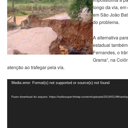
longo da via, em
em São João Batis
do problema.
A alternativa par
estadual também 
Fernandes, o trâ
Grama”, na Colôn
atenção ao trafegar pela via.
Tocador
Media error: Format(s) not supported or source(s) not found
de
vídeo
Fazer download do arquivo: https://radiosuper.fm/wp-content/uploads/2019/01/WhatsA