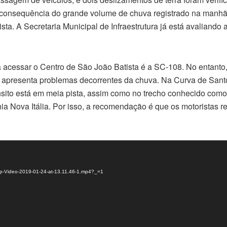
 consequência do grande volume de chuva registrado na manhã
ta. A Secretaria Municipal de Infraestrutura já está avaliando 
a acessar o Centro de São João Batista é a SC-108. No entanto,
apresenta problemas decorrentes da chuva. Na Curva de Santo
nsito está em meia pista, assim como no trecho conhecido como
ia Nova Itália. Por isso, a recomendação é que os motoristas 
pp-Video-2019-01-24-at-13.11.46-1.mp4?_=1