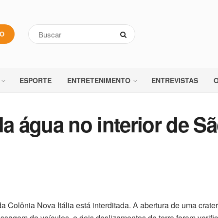
VO
ESPORTE
ENTRETENIMENTO
ENTREVISTAS
O
la água no interior de S
a Colônia Nova Itália está interditada. A abertura de uma crate
assagem de veículos, e dois deslizamentos de terra foram verifi