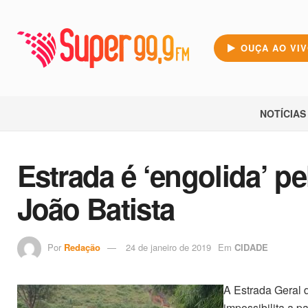
OUÇA AO VI
NOTÍCIAS
Estrada é ‘engolida’ pe
João Batista
Por
Redação
24 de janeiro de 2019
Em
CIDADE
A Estrada Geral d
impossibilita a p