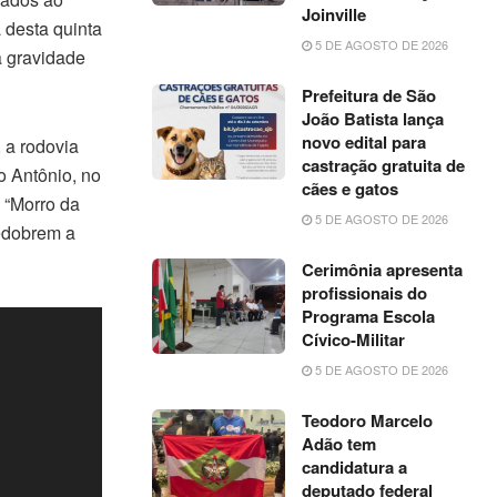
Joinville
 desta quinta
5 DE AGOSTO DE 2026
a gravidade
Prefeitura de São
João Batista lança
novo edital para
 a rodovia
castração gratuita de
 Antônio, no
cães e gatos
 “Morro da
5 DE AGOSTO DE 2026
redobrem a
Cerimônia apresenta
profissionais do
Programa Escola
Cívico-Militar
5 DE AGOSTO DE 2026
Teodoro Marcelo
Adão tem
candidatura a
deputado federal