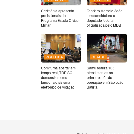
Cerimônia apresenta
Teodoro Marcelo Adão
profissionais do
tem candidatura a
Programa Escola Cívico-
deputado federal
Militar
oficializada pelo MDB
POLÍTICA
CIDADE
Com “urna aberta” em
Samu realiza 105
tempo real, TRE-SC
atendimentos no
demonstra como
primeiro mês de
funciona o sistema
operação em São João
eletrônico de votação
Batista