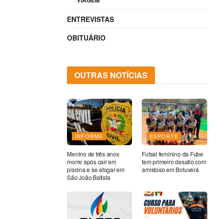
VIAGEM
ENTREVISTAS
OBITUÁRIO
OUTRAS NOTÍCIAS
INFORME
ESPORTE
Menino de três anos
Futsal feminino da Fube
morre após cair em
tem primeiro desafio com
piscina e se afogar em
amistoso em Botuverá
São João Batista