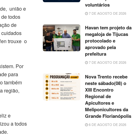
voluntários
de, união e
7 DE AGOSTO DE 2026
 de todos
mação de
Havan tem projeto da
s cuidados
megaloja de Tijucas
protocolado e
fen trouxe o
aprovado pela
prefeitura
7 DE AGOSTO DE 2026
xistem. Por
ade para
Nova Trento recebe
ivo também
neste sábado(08) o
XIII Encontro
a região,
Regional de
Apicultores e
Meliponicultores da
liz e
Grande Florianópolis
izou a todos
6 DE AGOSTO DE 2026
ade.