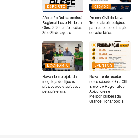
ESPORTE
CIDADE
São João Batista sediará
Defesa Civil de Nova
Regional Leste-Norte da
Trento abre inscrições
Olesc 2026 entre os dias
para curso de formação
25 e 29 de agosto
de voluntários
ECONOMIA
EVENTOS
Havan tem projeto da
Nova Trento recebe
megaloja de Tijucas
neste sábado(08) o XIII
protocolado e aprovado
Encontro Regional de
pela prefeitura
Apicultores e
Meliponicultores da
Grande Florianópolis