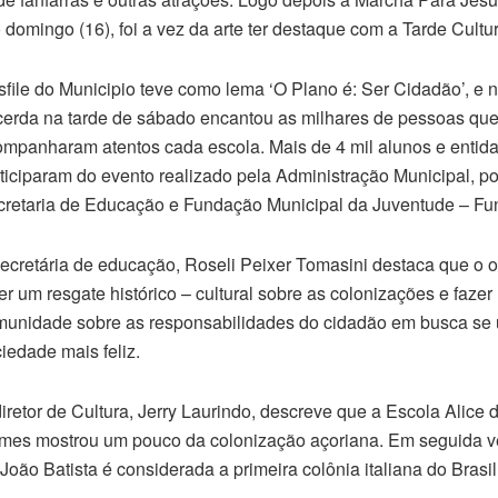
omingo (16), foi a vez da arte ter destaque com a Tarde Cultur
file do Municipio teve como lema ‘O Plano é: Ser Cidadão’, e 
erda na tarde de sábado encantou as milhares de pessoas qu
mpanharam atentos cada escola. Mais de 4 mil alunos e entid
ticiparam do evento realizado pela Administração Municipal, p
retaria de Educação e Fundação Municipal da Juventude – Fu
ecretária de educação, Roseli Peixer Tomasini destaca que o ob
er um resgate histórico – cultural sobre as colonizações e fazer
unidade sobre as responsabilidades do cidadão em busca se
iedade mais feliz.
iretor de Cultura, Jerry Laurindo, descreve que a Escola Alice 
es mostrou um pouco da colonização açoriana. Em seguida v
oão Batista é considerada a primeira colônia italiana do Brasil