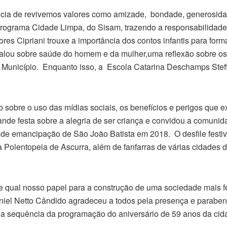
ância de revivemos valores como amizade, bondade, generosida
programa Cidade Limpa, do Sisam, trazendo a responsabilidade
es Cipriani trouxe a importância dos contos infantis para for
falou sobre saúde do homem e da mulher,uma reflexão sobre o
Município. Enquanto isso, a Escola Catarina Deschamps Stef
sobre o uso das mídias sociais, os benefícios e perigos que e
ande festa sobre a alegria de ser criança e convidou a comunid
de emancipação de São João Batista em 2018. O desfile fest
Polentopeia de Ascurra, além de fanfarras de várias cidades d
nse qual nosso papel para a construção de uma sociedade mais fe
aniel Netto Cândido agradeceu a todos pela presença e paraben
r a sequência da programação do aniversário de 59 anos da cid