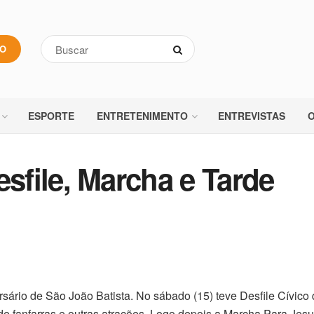
VO
ESPORTE
ENTRETENIMENTO
ENTREVISTAS
O
file, Marcha e Tarde
sário de São João Batista. No sábado (15) teve Desfile Cívico 
e fanfarras e outras atrações. Logo depois a Marcha Para Jesu