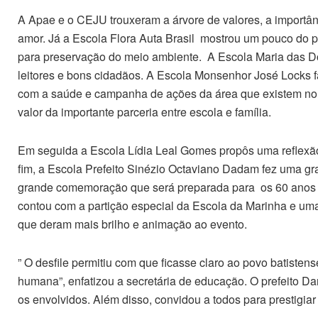
A Apae e o CEJU trouxeram a árvore de valores, a import
amor. Já a Escola Flora Auta Brasil mostrou um pouco do 
para preservação do meio ambiente. A Escola Maria das Dor
leitores e bons cidadãos. A Escola Monsenhor José Locks 
com a saúde e campanha de ações da área que existem no 
valor da importante parceria entre escola e família.
Em seguida a Escola Lídia Leal Gomes propôs uma reflexão 
fim, a Escola Prefeito Sinézio Octaviano Dadam fez uma gr
grande comemoração que será preparada para os 60 anos 
contou com a partição especial da Escola da Marinha e uma 
que deram mais brilho e animação ao evento.
” O desfile permitiu com que ficasse claro ao povo batiste
humana”, enfatizou a secretária de educação. O prefeito D
os envolvidos. Além disso, convidou a todos para prestigia