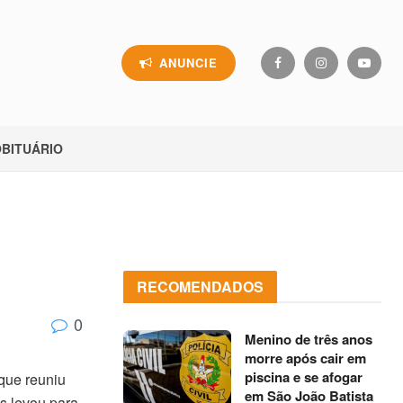
ANUNCIE
BITUÁRIO
RECOMENDADOS
0
Menino de três anos
morre após cair em
piscina e se afogar
que reuniu
em São João Batista
s levou para