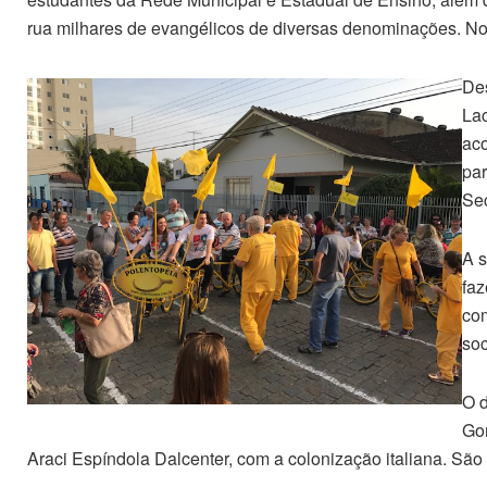
rua milhares de evangélicos de diversas denominações. No d
Des
Lac
aco
par
Sec
A s
faz
com
soc
O d
Gom
Araci Espíndola Dalcenter, com a colonização italiana. São J