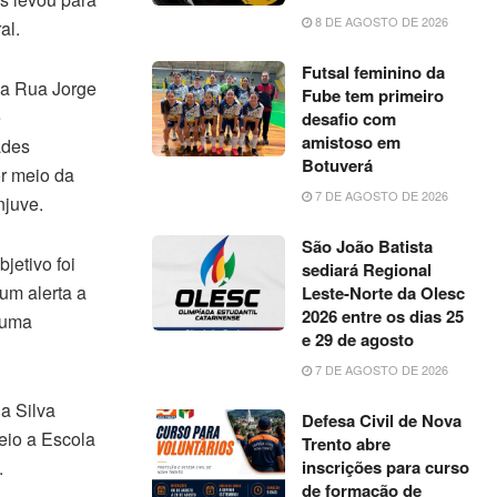
8 DE AGOSTO DE 2026
al.
Futsal feminino da
na Rua Jorge
Fube tem primeiro
e
desafio com
amistoso em
ades
Botuverá
or meio da
7 DE AGOSTO DE 2026
njuve.
São João Batista
jetivo foi
sediará Regional
 um alerta a
Leste-Norte da Olesc
2026 entre os dias 25
 uma
e 29 de agosto
7 DE AGOSTO DE 2026
da Silva
Defesa Civil de Nova
eio a Escola
Trento abre
.
inscrições para curso
de formação de