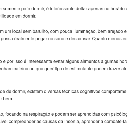
a somente para dormir, é interessante deitar apenas no horário
ilidade em dormir.
em um local sem barulho, com pouca iluminação, bem arejado e
 possa realmente pegar no sono e descansar. Quanto menos est
o e por isso é interessante evitar alguns alimentos algumas hor
enham cafeína ou qualquer tipo de estimulante podem trazer ai
e de dormir, existem diversas técnicas cognitivos comportame
ir bem.
ão, focando na respiração e podem ser aprendidas com psicólo
ível compreender as causas da insônia, aprender a combatê-la