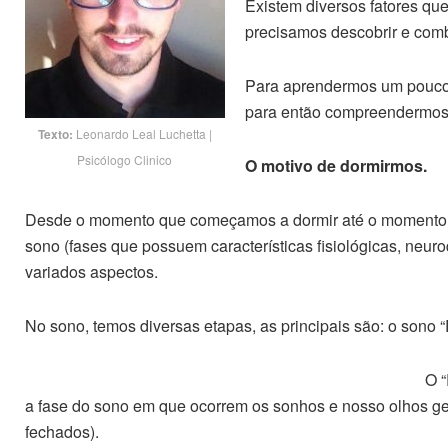
Existem diversos fatores qu
precisamos descobrir e comb
Para aprendermos um pouco m
para então compreendermos co
Texto:
Leonardo Leal Luchetta |
Psicólogo Clinico
O motivo de dormirmos.
Desde o momento que começamos a dormir até o momento e
sono (fases que possuem características fisiológicas, neu
variados aspectos.
No sono, temos diversas etapas, as principais são: o sono “
O “
a fase do sono em que ocorrem os sonhos e nosso olhos 
fechados).