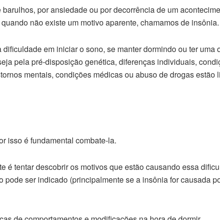
e barulhos, por ansiedade ou por decorrência de um acontecim
o quando não existe um motivo aparente, chamamos de insônia.
 dificuldade em iniciar o sono, se manter dormindo ou ter uma 
seja pela pré-disposição genética, diferenças individuais, cond
stornos mentais, condições médicas ou abuso de drogas estão l
or isso é fundamental combate-la.
te é tentar descobrir os motivos que estão causando essa dific
 pode ser indicado (principalmente se a insônia for causada p
ças de comportamentos e modificações na hora de dormir.