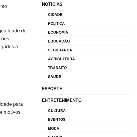
NOTÍCIAS
ento
CIDADE
POLÍTICA
qualidade de
ECONOMIA
ições
EDUCAÇÃO
igados à
SEGURANÇA
AGRICULTURA
TRÂNSITO
SAÚDE
ESPORTE
ENTRETENIMENTO
uldade para
CULTURA
or motivos
EVENTOS
MODA