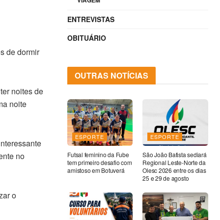
VIAGEM
ENTREVISTAS
OBITUÁRIO
s de dormir
OUTRAS NOTÍCIAS
ter noites de
ma noite
ESPORTE
ESPORTE
interessante
ente no
Futsal feminino da Fube
São João Batista sediará
tem primeiro desafio com
Regional Leste-Norte da
amistoso em Botuverá
Olesc 2026 entre os dias
25 e 29 de agosto
zar o