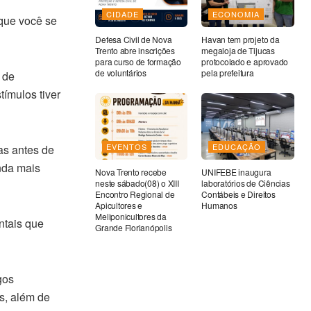
CIDADE
ECONOMIA
 que você se
Defesa Civil de Nova
Havan tem projeto da
Trento abre inscrições
megaloja de Tijucas
para curso de formação
protocolado e aprovado
de voluntários
pela prefeitura
 de
ímulos tiver
EVENTOS
EDUCAÇÃO
as antes de
nda mais
Nova Trento recebe
UNIFEBE inaugura
neste sábado(08) o XIII
laboratórios de Ciências
Encontro Regional de
Contábeis e Direitos
Apicultores e
Humanos
Meliponicultores da
ntais que
Grande Florianópolis
gos
s, além de