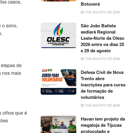
tos casos,
Botuverá
7 DE AGOSTO DE 2026
 o sono,
São João Batista
sediará Regional
s.
Leste-Norte da Olesc
2026 entre os dias 25
e 29 de agosto
7 DE AGOSTO DE 2026
 etapas de
Defesa Civil de Nova
s nos mais
Trento abre
inscrições para curso
de formação de
voluntários
7 DE AGOSTO DE 2026
s olhos
que é
Havan tem projeto da
hões
megaloja de Tijucas
protocolado e