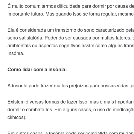
É muito comum termos dificuldade para dormir por causa d
importante futuro. Mas quando isso se torna regular, mesm
Ela é considerada um transtorno do sono caracterizado pela
sono satisfatória. Podendo ser causada por muitos fatores, 
ambientais ou aspectos cognitivos assim como alguns tran
insônia.
Como lidar com a insônia:
A insônia pode trazer muitos prejuízos para nossas vidas, p
Existem diversas formas de fazer isso, mas o mais importan
dormir e combate-los. Em alguns casos, o uso de medicação
clínicos).
Em outros casos, a insônia pode ser combatida com mudan