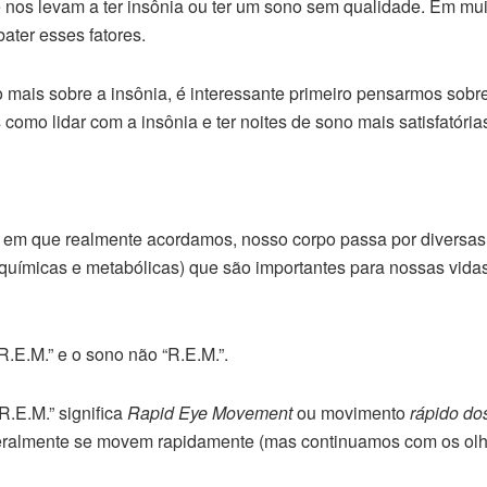
e nos levam a ter insônia ou ter um sono sem qualidade. Em mui
ater esses fatores.
ais sobre a insônia, é interessante primeiro pensarmos sobre
mo lidar com a insônia e ter noites de sono mais satisfatória
m que realmente acordamos, nosso corpo passa por diversas
roquímicas e metabólicas) que são importantes para nossas vida
R.E.M.” e o sono não “R.E.M.”.
R.E.M.” significa
Rapid Eye Movement
ou movimento
rápido do
geralmente se movem rapidamente (mas continuamos com os ol