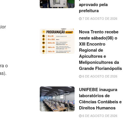
aprovado pela
prefeitura
7 DE AGOSTO DE 2026
ior
Nova Trento recebe
neste sábado(08) o
XIII Encontro
Regional de
Apicultores e
Meliponicultores da
ra o
Grande Florianópolis
s).
6 DE AGOSTO DE 2026
UNIFEBE inaugura
laboratórios de
Ciências Contábeis e
Direitos Humanos
6 DE AGOSTO DE 2026