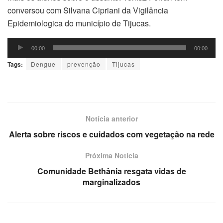
conversou com Silvana Cipriani da Vigilância
Epidemiologica do município de Tijucas.
Tocador
00:00
00:00
de
Tags:
Dengue
prevenção
Tijucas
áudio
Notícia anterior
Alerta sobre riscos e cuidados com vegetação na rede
Próxima Notícia
Comunidade Bethânia resgata vidas de
marginalizados