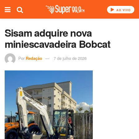
AO VIVO
Sisam adquire nova
miniescavadeira Bobcat
Por
Redação
7 de julho de 2026