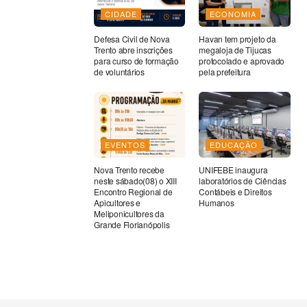
CIDADE
ECONOMIA
Defesa Civil de Nova
Havan tem projeto da
Trento abre inscrições
megaloja de Tijucas
para curso de formação
protocolado e aprovado
de voluntários
pela prefeitura
EVENTOS
EDUCAÇÃO
Nova Trento recebe
UNIFEBE inaugura
neste sábado(08) o XIII
laboratórios de Ciências
Encontro Regional de
Contábeis e Direitos
Apicultores e
Humanos
Meliponicultores da
Grande Florianópolis