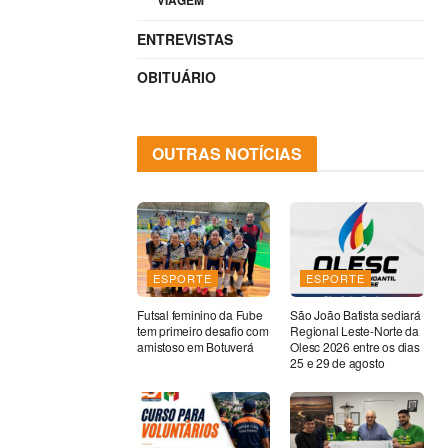
VIAGEM
ENTREVISTAS
OBITUÁRIO
OUTRAS NOTÍCIAS
ESPORTE
ESPORTE
Futsal feminino da Fube
São João Batista sediará
tem primeiro desafio com
Regional Leste-Norte da
amistoso em Botuverá
Olesc 2026 entre os dias
25 e 29 de agosto