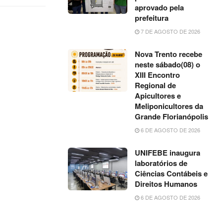
aprovado pela
prefeitura
7 DE AGOSTO DE 2026
Nova Trento recebe
neste sábado(08) o
XIII Encontro
Regional de
Apicultores e
Meliponicultores da
Grande Florianópolis
6 DE AGOSTO DE 2026
UNIFEBE inaugura
laboratórios de
Ciências Contábeis e
Direitos Humanos
6 DE AGOSTO DE 2026