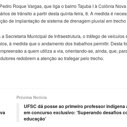
 Pedro Roque Vargas, que liga o bairro Tajuba I à Colônia Nova It
rios de trânsito a partir desta quinta-feira, 8. A medida é neces
cução de implantação de sistema de drenagem pluvial em trecho 
a Secretaria Municipal de Infraestrutura, o tráfego de veículos 
los, à medida que o andamento dos trabalhos permitir. Desta for
mpreensão a quem utiliza a via, orientando-se, ainda, que, para
dutores redobrem a atenção ao trafegar pelo trecho.
Próxima Notícia
UFSC dá posse ao primeiro professor indígena
ova
em concurso exclusivo: ‘Superando desafios c
educação’