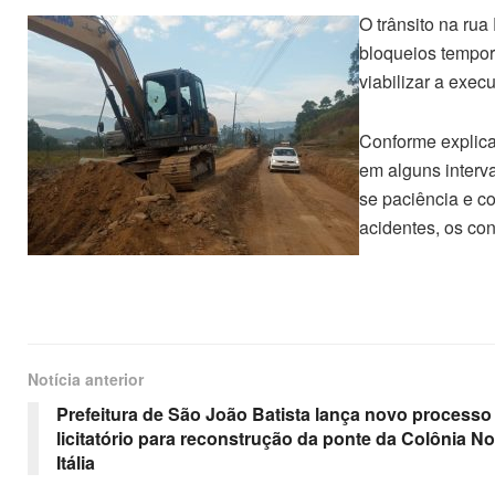
O trânsito na rua
bloqueios temporá
viabilizar a exe
Conforme explica 
em alguns interva
se paciência e co
acidentes, os con
Notícia anterior
Prefeitura de São João Batista lança novo processo
licitatório para reconstrução da ponte da Colônia N
Itália