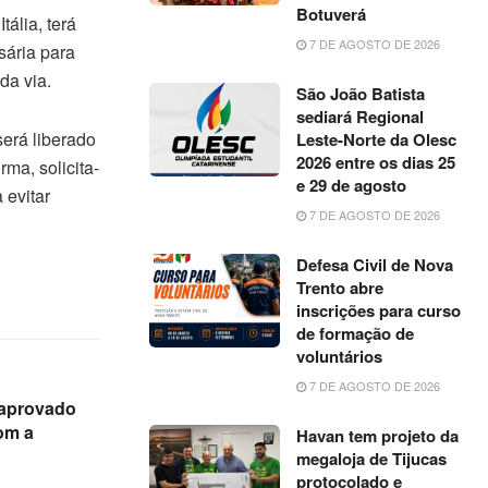
Botuverá
ália, terá
7 DE AGOSTO DE 2026
sária para
da via.
São João Batista
sediará Regional
será liberado
Leste-Norte da Olesc
2026 entre os dias 25
ma, solicita-
e 29 de agosto
 evitar
7 DE AGOSTO DE 2026
Defesa Civil de Nova
Trento abre
inscrições para curso
de formação de
voluntários
7 DE AGOSTO DE 2026
 aprovado
om a
Havan tem projeto da
megaloja de Tijucas
protocolado e