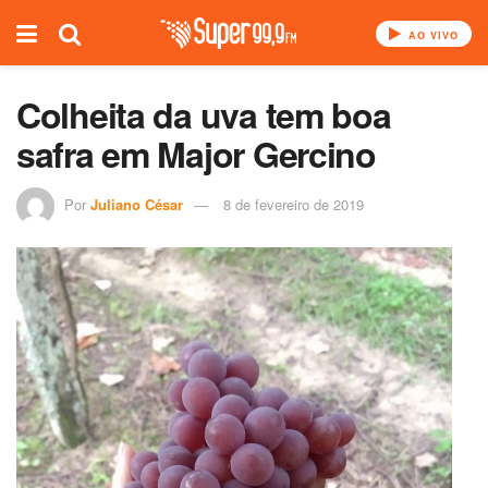
AO VIVO
Colheita da uva tem boa
safra em Major Gercino
Por
Juliano César
8 de fevereiro de 2019