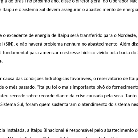
a do Brasil no próximo ano, disse o diretor-geral do Operador Nac
e Itaipu e o Sistema Sul devem assegurar o abastecimento de energi
 o excedente de energia de Itaipu será transferido para o Nordeste,
al (SIN), e não haverá problema nenhum no abastecimento. Além dis
rá fundamental para amenizar o estresse hídrico vivido pela bacia do 
e.
 causa das condições hidrológicas favoráveis, o reservatório de Itaip
e o mês passado. “Itaipu foi o mais importante pivô do forneciment
bateu recorde sobre recorde diante da crise causada pela seca. Tanto 
 Sistema Sul, foram quem sustentaram o atendimento do sistema nes
 instalada, a Itaipu Binacional é responsável pelo abastecimento d