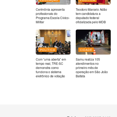
Cerimônia apresenta
Teodoro Marcelo Adão
profissionais do
tem candidatura a
Programa Escola Cívico-
deputado federal
Militar
oficializada pelo MDB
POLÍTICA
CIDADE
Com “urna aberta” em
Samu realiza 105
tempo real, TRE-SC
atendimentos no
demonstra como
primeiro mês de
funciona o sistema
operação em São João
eletrônico de votação
Batista