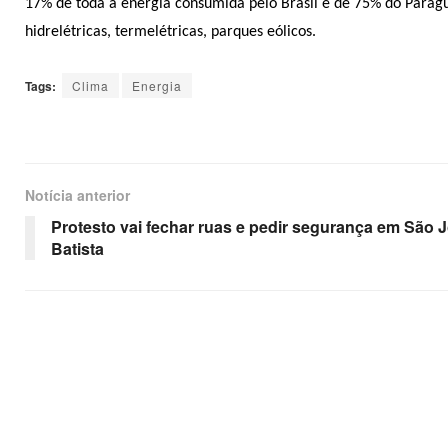
17% de toda a energia consumida pelo Brasil e de 75% do Paragua
hidrelétricas, termelétricas, parques eólicos.
Tags:
Clima
Energia
Notícia anterior
Protesto vai fechar ruas e pedir segurança em São 
Batista