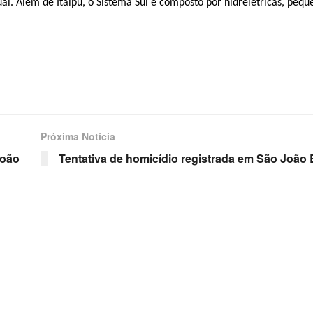
i. Além de Itaipu, o Sistema Sul é composto por hidrelétricas, pequ
Próxima Notícia
João
Tentativa de homicídio registrada em São João 