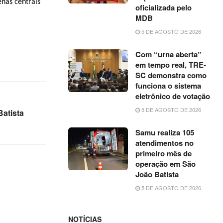
enas centrais
oficializada pelo
MDB
5 DE AGOSTO DE 2026
Com “urna aberta”
em tempo real, TRE-
SC demonstra como
funciona o sistema
eletrônico de votação
5 DE AGOSTO DE 2026
Batista
Samu realiza 105
atendimentos no
primeiro mês de
operação em São
João Batista
5 DE AGOSTO DE 2026
NOTÍCIAS