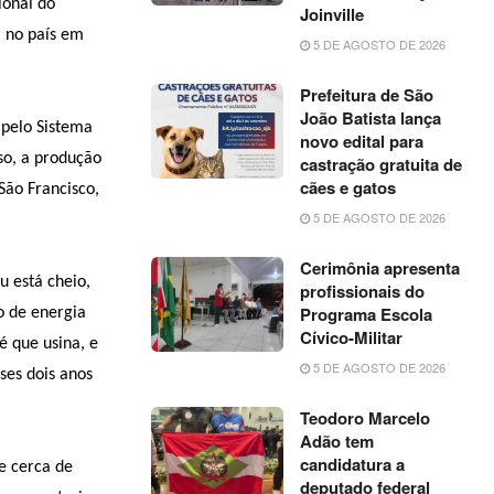
ional do
Joinville
a no país em
5 DE AGOSTO DE 2026
Prefeitura de São
João Batista lança
 pelo Sistema
novo edital para
so, a produção
castração gratuita de
cães e gatos
São Francisco,
5 DE AGOSTO DE 2026
Cerimônia apresenta
u está cheio,
profissionais do
Programa Escola
o de energia
Cívico-Militar
é que usina, e
5 DE AGOSTO DE 2026
ses dois anos
Teodoro Marcelo
Adão tem
candidatura a
e cerca de
deputado federal