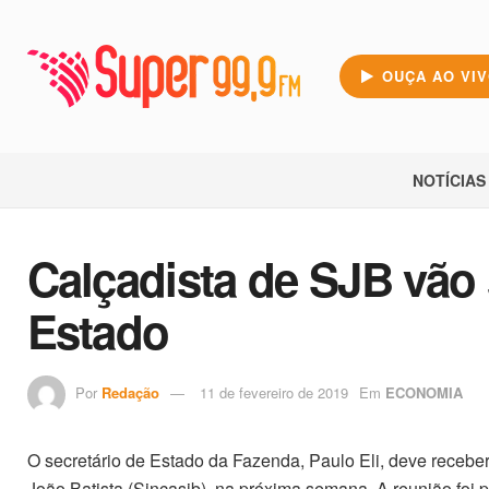
OUÇA AO VI
NOTÍCIAS
Calçadista de SJB vão
Estado
Por
Redação
11 de fevereiro de 2019
Em
ECONOMIA
O secretário de Estado da Fazenda, Paulo Eli, deve receber
João Batista (Sincasjb), na próxima semana. A reunião foi