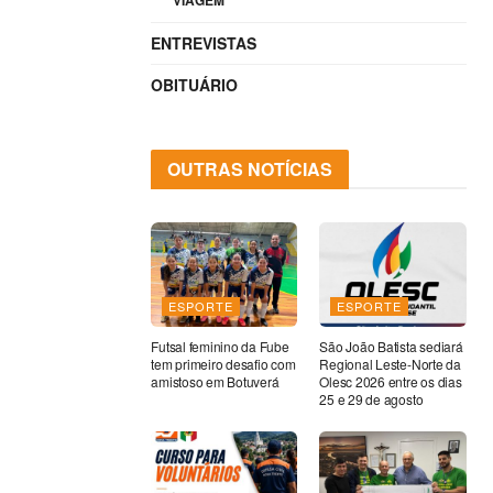
VIAGEM
ENTREVISTAS
OBITUÁRIO
OUTRAS NOTÍCIAS
ESPORTE
ESPORTE
Futsal feminino da Fube
São João Batista sediará
tem primeiro desafio com
Regional Leste-Norte da
amistoso em Botuverá
Olesc 2026 entre os dias
25 e 29 de agosto