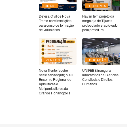
CIDADE
ECONOMIA
Defesa Civil de Nova
Havan tem projeto da
Trento abre inscrições
megaloja de Tijucas
para curso de formação
protocolado e aprovado
de voluntários
pela prefeitura
EVENTOS
EDUCAÇÃO
Nova Trento recebe
UNIFEBE inaugura
neste sábado(08) o XIII
laboratórios de Ciências
Encontro Regional de
Contábeis e Direitos
Apicultores e
Humanos
Meliponicultores da
Grande Florianópolis