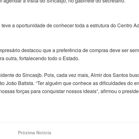
m agendar a visita do Sincasjb, no gabinete do secretário.
 teve a oportunidade de conhecer toda a estrutura do Centro Ad
mpresário destacou que a preferência de compras deve ser sem
 outra, fortalecendo todo o Estado.
ente do Sincasjb. Pois, cada vez mais, Almir dos Santos busc
o João Batista. “Ter alguém que conhece as dificuldades do e
ossas forças para conquistar nossos ideais”, afirmou o preside
Próxima Notícia