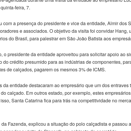
uinta-feira, 7.
u com a presença do presidente e vice da entidade, Almir dos S
oradores e associados. O objetivo da visita foi convidar Hang,
os do Brasil, para palestrar em São João Batista aos empresár
, o presidente da entidade aproveitou para solicitar apoio ao si
ão do crédito presumido para as indústrias de componentes, par
ntes de calçados, pagarem os mesmos 3% de ICMS.
s da entidade destacaram ao empresário que um dos entraves 
do calçado. Em outros estado, por exemplo, estes empresários 
sso, Santa Catarina fica para trás na competitividade no merc
 da Fazenda, explicou a situação do polo calçadista e passou a