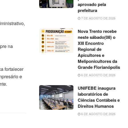
aprovado pela
prefeitura
7 DE AGOSTO DE 2026
ministrativo,
Nova Trento recebe
neste sábado(08) o
XIII Encontro
pre na
Regional de
Apicultores e
Meliponicultores da
Grande Florianópolis
a fortalecer
6 DE AGOSTO DE 2026
mpresário e
nte.
UNIFEBE inaugura
laboratórios de
Ciências Contábeis e
Direitos Humanos
6 DE AGOSTO DE 2026