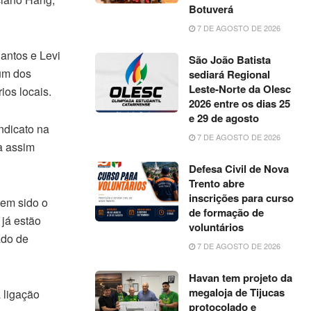
Botuverá
7 DE AGOSTO DE 2026
antos e Levi
São João Batista
 um dos
sediará Regional
Leste-Norte da Olesc
ios locais.
2026 entre os dias 25
e 29 de agosto
ndicato na
7 DE AGOSTO DE 2026
a assim
Defesa Civil de Nova
Trento abre
inscrições para curso
tem sido o
de formação de
já estão
voluntários
ado de
7 DE AGOSTO DE 2026
Havan tem projeto da
megaloja de Tijucas
 ligação
protocolado e