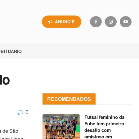
ANUNCIE
BITUÁRIO
do
RECOMENDADOS
0
Futsal feminino da
Fube tem primeiro
desafio com
os de São
amistoso em
ciano Hang,