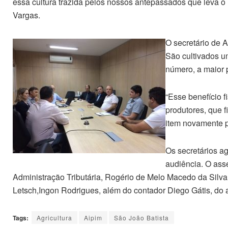
essa cultura trazida pelos nossos antepassados que leva o
Vargas.
O secretário de 
São cultivados u
número, a maior 
“Esse benefício 
produtores, que f
item novamente p
Os secretários a
audiência. O asse
Administração Tributária, Rogério de Melo Macedo da Silva
Letsch,Ingon Rodrigues, além do contador Diego Gátis, do a
Tags:
Agricultura
Aipim
São João Batista