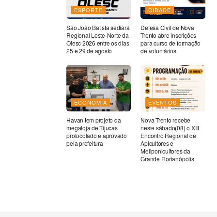
ESPORTE
CIDADE
São João Batista sediará
Defesa Civil de Nova
Regional Leste-Norte da
Trento abre inscrições
Olesc 2026 entre os dias
para curso de formação
25 e 29 de agosto
de voluntários
ECONOMIA
EVENTOS
Havan tem projeto da
Nova Trento recebe
megaloja de Tijucas
neste sábado(08) o XIII
protocolado e aprovado
Encontro Regional de
pela prefeitura
Apicultores e
Meliponicultores da
Grande Florianópolis