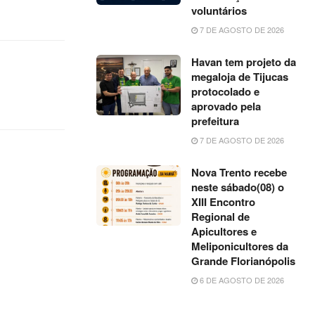
voluntários
7 DE AGOSTO DE 2026
Havan tem projeto da
megaloja de Tijucas
protocolado e
aprovado pela
prefeitura
7 DE AGOSTO DE 2026
Nova Trento recebe
neste sábado(08) o
XIII Encontro
Regional de
Apicultores e
Meliponicultores da
Grande Florianópolis
6 DE AGOSTO DE 2026