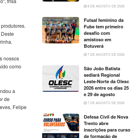
”, frisa
8 DE AGOSTO DE 2026
Futsal feminino da
 produtores.
Fube tem primeiro
desafio com
 Deste
amistoso em
rinha.
Botuverá
7 DE AGOSTO DE 2026
os nossos
luído como
São João Batista
sediará Regional
Leste-Norte da Olesc
2026 entre os dias 25
endou a
e 29 de agosto
or de
7 DE AGOSTO DE 2026
eves, Felipe
Defesa Civil de Nova
Trento abre
inscrições para curso
de formação de