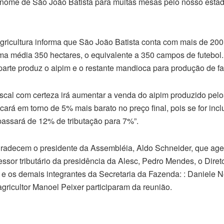
 nome de São João Batista para muitas mesas pelo nosso estado
Agricultura informa que São João Batista conta com mais de 200
ma média 350 hectares, o equivalente a 350 campos de futebol.
parte produz o aipim e o restante mandioca para produção de fa
fiscal com certeza irá aumentar a venda do aipim produzido pel
icará em torno de 5% mais barato no preço final, pois se for inc
assará de 12% de tributação para 7%”.
gradecem o presidente da Assembléia, Aldo Schneider, que ag
ssor tributário da presidência da Alesc, Pedro Mendes, o Diret
 e os demais integrantes da Secretaria da Fazenda: : Daniele N
gricultor Manoel Peixer participaram da reunião.