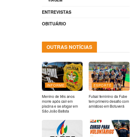
VIAGEM
ENTREVISTAS
OBITUÁRIO
OUTRAS NOTÍCIAS
INFORME
ESPORTE
Menino de três anos
Futsal feminino da Fube
morre após cair em
tem primeiro desafio com
piscina e se afogar em
amistoso em Botuverá
São João Batista