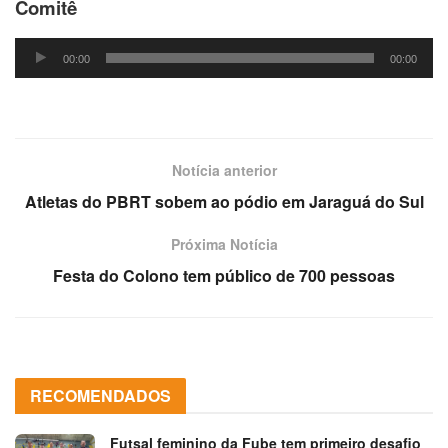
Comitê
Tocador
00:00
00:00
de
áudio
Notícia anterior
Atletas do PBRT sobem ao pódio em Jaraguá do Sul
Próxima Notícia
Festa do Colono tem público de 700 pessoas
RECOMENDADOS
Futsal feminino da Fube tem primeiro desafio