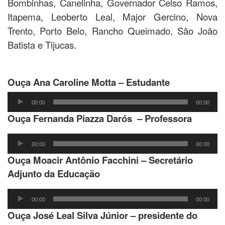
Bombinhas, Canelinha, Governador Celso Ramos,
Itapema, Leoberto Leal, Major Gercino, Nova
Trento, Porto Belo, Rancho Queimado, São João
Batista e Tijucas.
Ouça Ana Caroline Motta – Estudante
Tocador
00:00
00:00
de
Ouça Fernanda Piazza Darós – Professora
áudio
Tocador
00:00
00:00
de
Ouça Moacir Antônio Facchini – Secretário
áudio
Adjunto da Educação
Tocador
00:00
00:00
de
Ouça José Leal Silva Júnior – presidente do
áudio