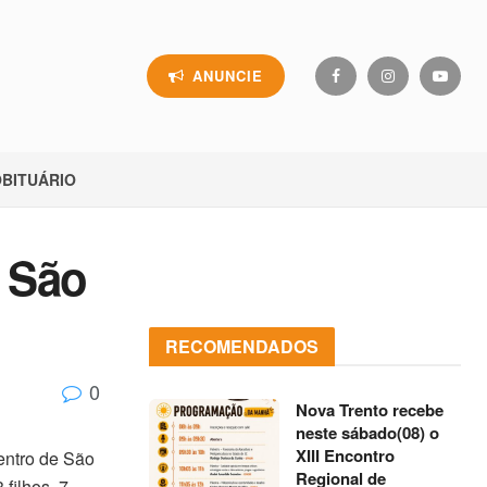
ANUNCIE
BITUÁRIO
m São
RECOMENDADOS
0
Nova Trento recebe
neste sábado(08) o
XIII Encontro
entro de São
Regional de
filhos, 7