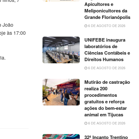
Apicultores e
Meliponicultores da
Grande Florianópolis
o João
6 DE AGOSTO DE 2026
oje às 17:00
UNIFEBE inaugura
laboratórios de
Ciências Contábeis e
ia.
Direitos Humanos
6 DE AGOSTO DE 2026
Mutirão de castração
realiza 200
procedimentos
gratuitos e reforça
ações do bem-estar
animal em Tijucas
6 DE AGOSTO DE 2026
32ª Incanto Trentino