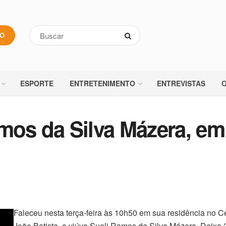
VO
ESPORTE
ENTRETENIMENTO
ENTREVISTAS
O
amos da Silva Mázera, e
Faleceu nesta terça-feira às 10h50 em sua residência no C
João Batista, a viúva Sueli Ramos da Silva Mázera. Deixa 3 