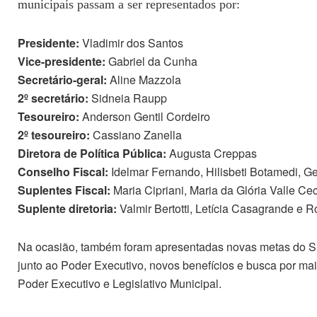
municipais passam a ser representados por:
Presidente:
Vladimir dos Santos
Vice-presidente:
Gabriel da Cunha
Secretário-geral:
Aline Mazzola
2º secretário:
Sidneia Raupp
Tesoureiro:
Anderson Gentil Cordeiro
2º tesoureiro:
Cassiano Zanella
Diretora de Política Pública:
Augusta Creppas
Conselho Fiscal:
Idelmar Fernando, Hilisbeti Botamedi, 
Suplentes Fiscal:
Maria Cipriani, Maria da Glória Valle Cecc
Suplente diretoria:
Valmir Bertotti, Letícia Casagrande e 
Na ocasião, também foram apresentadas novas metas do Sind
junto ao Poder Executivo, novos benefícios e busca por ma
Poder Executivo e Legislativo Municipal.