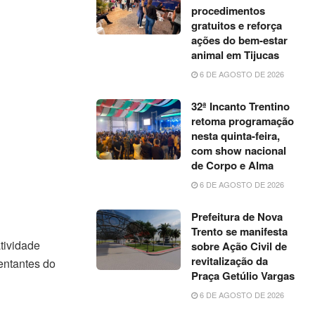
procedimentos
gratuitos e reforça
ações do bem-estar
animal em Tijucas
6 DE AGOSTO DE 2026
32ª Incanto Trentino
retoma programação
nesta quinta-feira,
com show nacional
de Corpo e Alma
6 DE AGOSTO DE 2026
Prefeitura de Nova
Trento se manifesta
tividade
sobre Ação Civil de
revitalização da
entantes do
Praça Getúlio Vargas
6 DE AGOSTO DE 2026