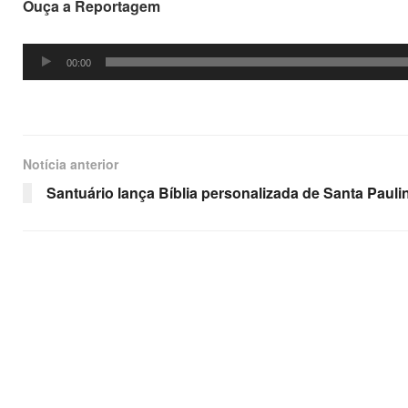
Ouça a Reportagem
Tocador
00:00
de
áudio
Notícia anterior
Santuário lança Bíblia personalizada de Santa Pauli