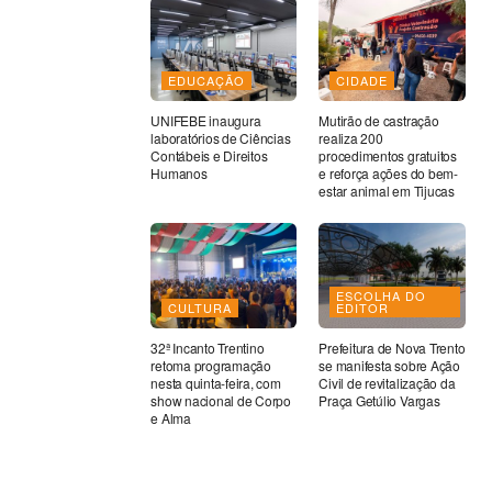
EDUCAÇÃO
CIDADE
UNIFEBE inaugura
Mutirão de castração
laboratórios de Ciências
realiza 200
Contábeis e Direitos
procedimentos gratuitos
Humanos
e reforça ações do bem-
estar animal em Tijucas
ESCOLHA DO
CULTURA
EDITOR
32ª Incanto Trentino
Prefeitura de Nova Trento
retoma programação
se manifesta sobre Ação
nesta quinta-feira, com
Civil de revitalização da
show nacional de Corpo
Praça Getúlio Vargas
e Alma