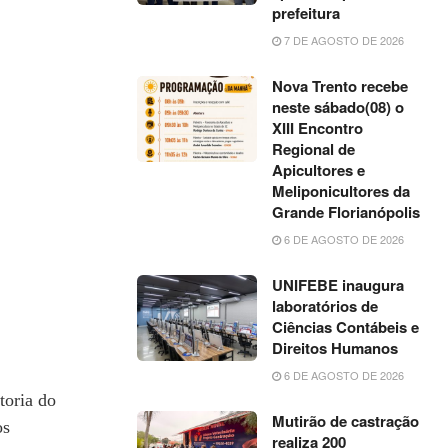
prefeitura
7 DE AGOSTO DE 2026
Nova Trento recebe
neste sábado(08) o
XIII Encontro
Regional de
Apicultores e
Meliponicultores da
Grande Florianópolis
6 DE AGOSTO DE 2026
UNIFEBE inaugura
laboratórios de
Ciências Contábeis e
Direitos Humanos
6 DE AGOSTO DE 2026
toria do
Mutirão de castração
os
realiza 200