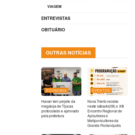
VIAGEM
ENTREVISTAS
OBITUÁRIO
OUTRAS NOTÍCIAS
ECONOMIA
EVENTOS
Havan tem projeto da
Nova Trento recebe
megaloja de Tijucas
neste sábado(08) o XIII
protocolado e aprovado
Encontro Regional de
pela prefeitura
Apicultores e
Meliponicultores da
Grande Florianópolis