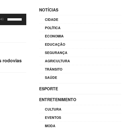
NOTÍCIAS
Use
CIDADE
as
POLÍTICA
setas
ECONOMIA
para
EDUCAÇÃO
cima
SEGURANÇA
ou
s rodovias
AGRICULTURA
para
baixo
TRÂNSITO
para
SAÚDE
aumentar
ESPORTE
ou
diminuir
ENTRETENIMENTO
o
CULTURA
volume.
EVENTOS
MODA