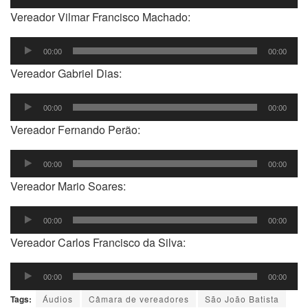
de
Vereador Vilmar Francisco Machado:
áudio
Tocador
00:00
00:00
de
Vereador Gabriel Dias:
áudio
Tocador
00:00
00:00
de
Vereador Fernando Perão:
áudio
Tocador
00:00
00:00
de
Vereador Mario Soares:
áudio
Tocador
00:00
00:00
de
Vereador Carlos Francisco da Silva:
áudio
Tocador
00:00
00:00
de
Tags:
Áudios
Câmara de vereadores
São João Batista
áudio