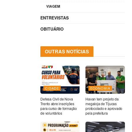
VIAGEM
ENTREVISTAS
OBITUÁRIO
OUTRAS NOTÍCIAS
CIDADE
ECONOMIA
Defesa Civil de Nova
Havan tem projeto da
Trento abre inscrições
megaloja de Tijucas
para curso de formação
protocolado e aprovado
de voluntários
pela prefeitura