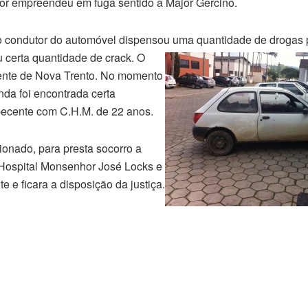
or empreendeu em fuga sentido a Major Gercino.
 condutor do automóvel dispensou uma quantidade de drogas 
u certa quantidade de crack.
O
dente de Nova Trento. No momento
da foi encontrada certa
pecente com C.H.M. de 22 anos.
onado, para presta socorro a
 Hospital Monsenhor José Locks e
e e ficara a disposição da justiça.