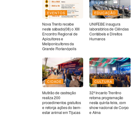
EVENTOS
EDUCAÇÃO
Nova Trento recebe
UNIFEBE inaugura
neste sábado(08) o XIII
laboratórios de Ciências
Encontro Regional de
Contábeis e Direitos
Apicultores e
Humanos
Meliponicultores da
Grande Florianópolis
CIDADE
CULTURA
Mutirão de castração
32ª Incanto Trentino
realiza 200
retoma programação
procedimentos gratuitos
nesta quinta-feira, com
e reforça ações do bem-
show nacional de Corpo
estar animal em Tijucas
e Alma