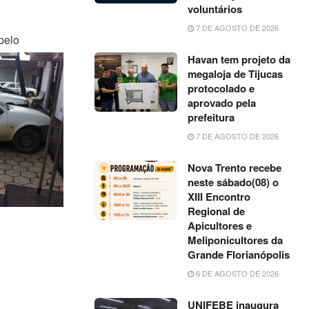
voluntários
7 DE AGOSTO DE 2026
pelo
Havan tem projeto da
megaloja de Tijucas
protocolado e
aprovado pela
prefeitura
7 DE AGOSTO DE 2026
Nova Trento recebe
neste sábado(08) o
XIII Encontro
Regional de
Apicultores e
Meliponicultores da
Grande Florianópolis
6 DE AGOSTO DE 2026
UNIFEBE inaugura