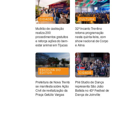
CIDADE
CULTURA
Mutirão de castração
32ª Incanto Trentino
realiza 200
retoma programação
procedimentos gratuitos
nesta quinta-feira, com
e reforça ações do bem-
show nacional de Corpo
estar animal em Tijucas
e Alma
ESCOLHA DO
EDITOR
CIDADE
Prefeitura de Nova Trento
Plié Studio de Dança
se manifesta sobre Ação
representa São João
Civil de revitalização da
Batista no 43º Festival de
Praça Getúlio Vargas
Dança de Joinville