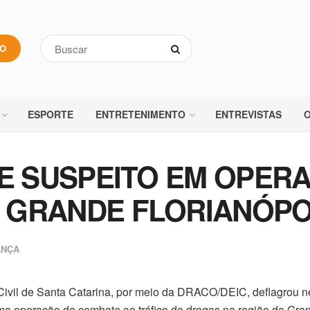
VO
ESPORTE
ENTRETENIMENTO
ENTREVISTAS
O
DE SUSPEITO EM OPER
 GRANDE FLORIANÓPO
ANÇA
Civil de Santa Catarina, por meio da DRACO/DEIC, deflagrou ne
uma operação de combate ao tráfico de drogas na região da Gra