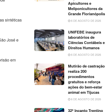
Apicultores e
Meliponicultores da
Grande Florianópolis
s sintéticas
6 DE AGOSTO DE 2026
UNIFEBE inaugura
laboratórios de
São José e
Ciências Contábeis e
Direitos Humanos
6 DE AGOSTO DE 2026
prisão em
Mutirão de castração
realiza 200
procedimentos
gratuitos e reforça
ações do bem-estar
animal em Tijucas
6 DE AGOSTO DE 2026
32ª Incanto Trentino