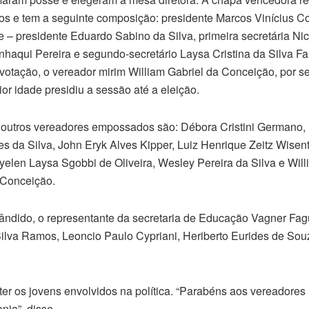
os e tem a seguinte composição: presidente Marcos Vinícius C
e – presidente Eduardo Sabino da Silva, primeira secretária Nic
haqui Pereira e segundo-secretário Laysa Cristina da Silva Fa
votação, o vereador mirim William Gabriel da Conceição, por s
or idade presidiu a sessão até a eleição.
outros vereadores empossados são: Débora Cristini Germano,
es da Silva, John Eryk Alves Kipper, Luiz Henrique Zeitz Wisent
elen Laysa Sgobbi de Oliveira, Wesley Pereira da Silva e Will
 Conceição.
Cândido, o representante da secretaria de Educação Vagner Fag
Silva Ramos, Leoncio Paulo Cypriani, Heriberto Eurides de Souz
ter os jovens envolvidos na política. “Parabéns aos vereadores 
nia”, disse.