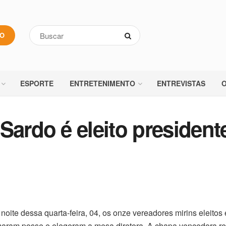
VO
ESPORTE
ENTRETENIMENTO
ENTREVISTAS
O
Sardo é eleito president
noite dessa quarta-feira, 04, os onze vereadores mirins eleito
aram posse e elegeram a mesa diretora. A chapa vencedora r