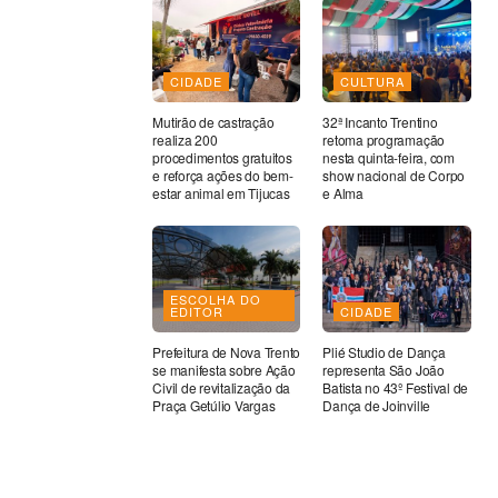
CIDADE
CULTURA
Mutirão de castração
32ª Incanto Trentino
realiza 200
retoma programação
procedimentos gratuitos
nesta quinta-feira, com
e reforça ações do bem-
show nacional de Corpo
estar animal em Tijucas
e Alma
ESCOLHA DO
EDITOR
CIDADE
Prefeitura de Nova Trento
Plié Studio de Dança
se manifesta sobre Ação
representa São João
Civil de revitalização da
Batista no 43º Festival de
Praça Getúlio Vargas
Dança de Joinville