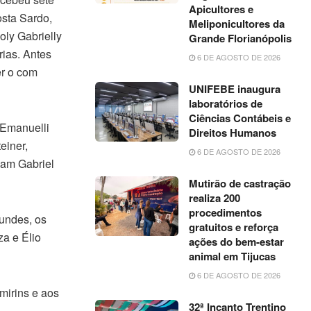
Apicultores e
osta Sardo,
Meliponicultores da
oly Gabrielly
Grande Florianópolis
rias. Antes
6 DE AGOSTO DE 2026
er o com
UNIFEBE inaugura
laboratórios de
Ciências Contábeis e
 Emanuelli
Direitos Humanos
einer,
6 DE AGOSTO DE 2026
iam Gabriel
Mutirão de castração
realiza 200
procedimentos
undes, os
gratuitos e reforça
a e Élio
ações do bem-estar
animal em Tijucas
6 DE AGOSTO DE 2026
mirins e aos
32ª Incanto Trentino