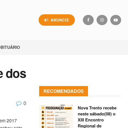
ANUNCIE
BITUÁRIO
e dos
RECOMENDADOS
0
Nova Trento recebe
neste sábado(08) o
XIII Encontro
s em 2017
Regional de
ecebeu sete