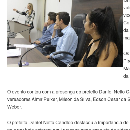
vot
vic
Con
da 
mai
Os 
Pir
May
da
O evento contou com a presença do prefeito Daniel Netto 
vereadores Almir Peixer, Milson da Silva, Edson Cesar da 
Weber.
O prefeito Daniel Netto Cândido destacou a importância de 
pais por hoje estarem aqui presenciando esse ato de cidada