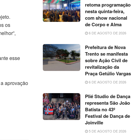
retoma programação
nesta quinta-feira,
jeto.
com show nacional
de Corpo e Alma
os os
elhor”,
6 DE AGOSTO DE 2026
Prefeitura de Nova
Trento se manifesta
ante esse
sobre Ação Civil de
revitalização da
Praça Getúlio Vargas
 a aprovação
6 DE AGOSTO DE 2026
Plié Studio de Dança
representa São João
Batista no 43º
Festival de Dança de
Joinville
5 DE AGOSTO DE 2026