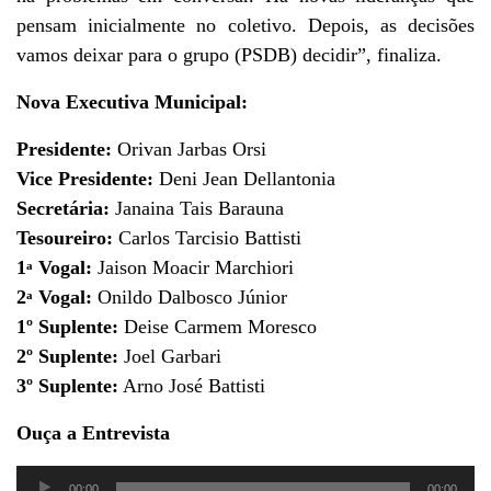
pensam inicialmente no coletivo. Depois, as decisões
vamos deixar para o grupo (PSDB) decidir”, finaliza.
Nova Executiva Municipal:
Presidente:
Orivan Jarbas Orsi
Vice Presidente:
Deni Jean Dellantonia
Secretária:
Janaina Tais Barauna
Tesoureiro:
Carlos Tarcisio Battisti
1
Vogal:
Jaison Moacir Marchiori
a
2
Vogal:
Onildo Dalbosco Júnior
a
1º Suplente:
Deise Carmem Moresco
2º Suplente:
Joel Garbari
3º Suplente:
Arno José Battisti
Ouça a Entrevista
Tocador
00:00
00:00