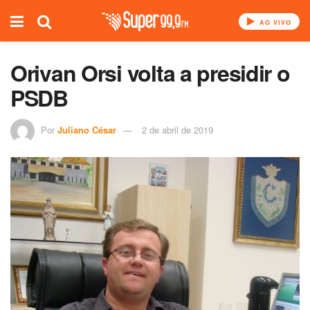
AO VIVO
Orivan Orsi volta a presidir o
PSDB
Por
Juliano César
2 de abril de 2019