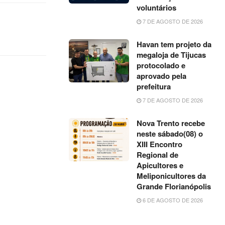
voluntários
cima
7 DE AGOSTO DE 2026
ou
para
Havan tem projeto da
baixo
megaloja de Tijucas
para
protocolado e
aprovado pela
aumentar
prefeitura
ou
7 DE AGOSTO DE 2026
diminuir
o
Nova Trento recebe
volume.
neste sábado(08) o
XIII Encontro
Regional de
Apicultores e
Meliponicultores da
Grande Florianópolis
6 DE AGOSTO DE 2026