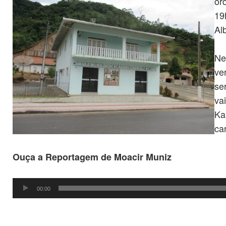
or
19
Al
Ne
ve
se
va
Ka
ca
Ouça a Reportagem de Moacir Muniz
Tocador
00:00
de
áudio