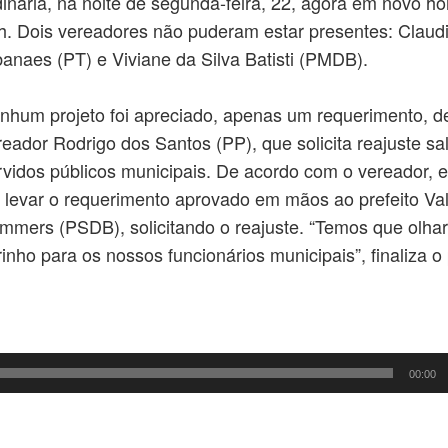
dinária, na noite de segunda-feira, 22, agora em novo hor
h. Dois vereadores não puderam estar presentes: Claud
banaes (PT) e Viviane da Silva Batisti (PMDB).
nhum projeto foi apreciado, apenas um requerimento, de
reador Rodrigo dos Santos (PP), que solicita reajuste sal
rvidos públicos municipais. De acordo com o vereador, e
i levar o requerimento aprovado em mãos ao prefeito Va
mmers (PSDB), solicitando o reajuste. “Temos que olha
rinho para os nossos funcionários municipais”, finaliza o
00:00