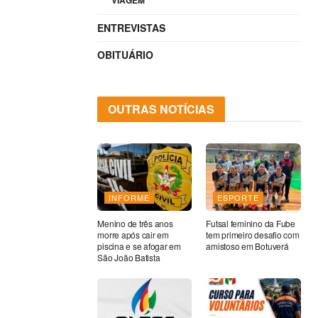
VIAGEM
ENTREVISTAS
OBITUÁRIO
OUTRAS NOTÍCIAS
INFORME
ESPORTE
Menino de três anos
Futsal feminino da Fube
morre após cair em
tem primeiro desafio com
piscina e se afogar em
amistoso em Botuverá
São João Batista