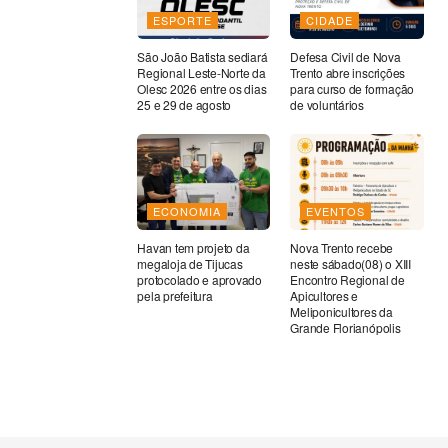
ESPORTE
CIDADE
São João Batista sediará
Defesa Civil de Nova
Regional Leste-Norte da
Trento abre inscrições
Olesc 2026 entre os dias
para curso de formação
25 e 29 de agosto
de voluntários
ECONOMIA
EVENTOS
Havan tem projeto da
Nova Trento recebe
megaloja de Tijucas
neste sábado(08) o XIII
protocolado e aprovado
Encontro Regional de
pela prefeitura
Apicultores e
Meliponicultores da
Grande Florianópolis