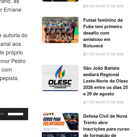
ário, às
8 DE AGOSTO DE 2026
ir Ernane
Futsal feminino da
Fube tem primeiro
desafio com
 autoria do
amistoso em
arial aos
Botuverá
le próprio
7 DE AGOSTO DE 2026
lmor Pedro
São João Batista
r com
sediará Regional
 pepista.
Leste-Norte da Olesc
2026 entre os dias 25
e 29 de agosto
7 DE AGOSTO DE 2026
Use
Defesa Civil de Nova
as
Trento abre
setas
inscrições para curso
de formação de
para