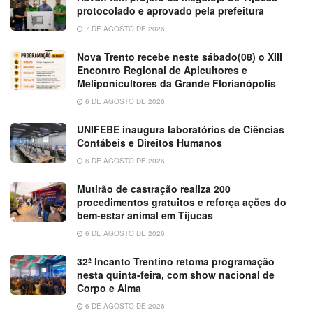
protocolado e aprovado pela prefeitura
7 DE AGOSTO DE 2026
Nova Trento recebe neste sábado(08) o XIII
Encontro Regional de Apicultores e
Meliponicultores da Grande Florianópolis
6 DE AGOSTO DE 2026
UNIFEBE inaugura laboratórios de Ciências
Contábeis e Direitos Humanos
6 DE AGOSTO DE 2026
Mutirão de castração realiza 200
procedimentos gratuitos e reforça ações do
bem-estar animal em Tijucas
6 DE AGOSTO DE 2026
32ª Incanto Trentino retoma programação
nesta quinta-feira, com show nacional de
Corpo e Alma
6 DE AGOSTO DE 2026