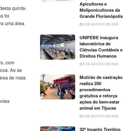
Apicultores e
desta quinta-
Meliponicultores da
a foi
Grande Florianópolis
ra uma área
6 DE AGOSTO DE 2026
UNIFEBE inaugura
laboratórios de
Ciências Contábeis e
Direitos Humanos
ro, com
6 DE AGOSTO DE 2026
Nova. Ao se
Mutirão de castração
área de mata
realiza 200
procedimentos
gratuitos e reforça
entes
ações do bem-estar
animal em Tijucas
6 DE AGOSTO DE 2026
32ª Incanto Trentino