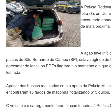
A Polícia Rodovi
feira (3), em Joi
encontrado aband
de mata próxima e
A ação teve iníc
placas de São Bernardo do Campo (SP), estava agindo de f
aproximar do local, os PRFs flagraram o momento em que o
fechada.
Apesar das buscas realizadas com o apoio da Polícia Milita
encontraram 15 fardos de maconha, totalizando 515 quilos.
O veículo e o carregamento foram encaminhados à Polícia Ci