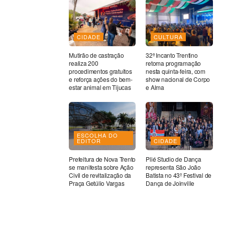
CIDADE
CULTURA
Mutirão de castração
32ª Incanto Trentino
realiza 200
retoma programação
procedimentos gratuitos
nesta quinta-feira, com
e reforça ações do bem-
show nacional de Corpo
estar animal em Tijucas
e Alma
ESCOLHA DO
EDITOR
CIDADE
Prefeitura de Nova Trento
Plié Studio de Dança
se manifesta sobre Ação
representa São João
Civil de revitalização da
Batista no 43º Festival de
Praça Getúlio Vargas
Dança de Joinville