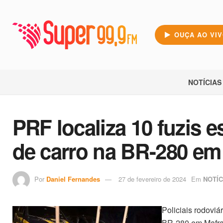
OUÇA AO VI
NOTÍCIAS
PRF localiza 10 fuzis e
de carro na BR-280 em
Por
Daniel Fernandes
27 de fevereiro de 2024
Em
NOTÍC
Policiais rodoviá
BR-280 em Mafra,