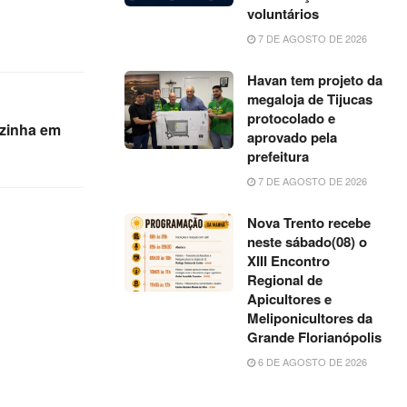
voluntários
7 DE AGOSTO DE 2026
Havan tem projeto da
megaloja de Tijucas
protocolado e
ozinha em
aprovado pela
prefeitura
7 DE AGOSTO DE 2026
Nova Trento recebe
neste sábado(08) o
XIII Encontro
Regional de
Apicultores e
Meliponicultores da
Grande Florianópolis
6 DE AGOSTO DE 2026