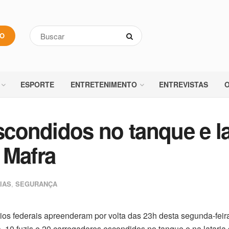
VO
ESPORTE
ENTRETENIMENTO
ENTREVISTAS
O
scondidos no tanque e la
 Mafra
IAS
,
SEGURANÇA
rios federais apreenderam por volta das 23h desta segunda-feira
 10 fuzis e 20 carregadores escondidos no tanque e na lataria